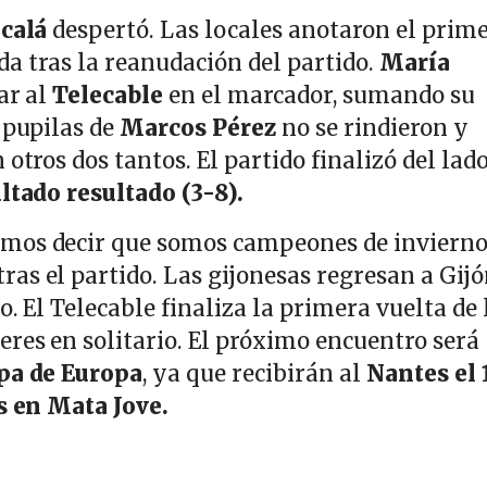
lcalá
despertó. Las locales anotaron el prim
a tras la reanudación del partido.
María
ar al
Telecable
en el marcador, sumando su
 pupilas de
Marcos Pérez
no se rindieron y
otros dos tantos. El partido finalizó del lad
ltado resultado (3-8).
mos decir que somos campeones de invierno"
tras el partido. Las gijonesas regresan a Gij
ño. El Telecable finaliza la primera vuelta de
eres en solitario. El próximo encuentro será
pa de Europa
, ya que recibirán al
Nantes el 
as en Mata Jove.