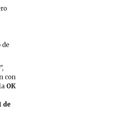
ero
o de
,
ón con
 la
OK
1 de