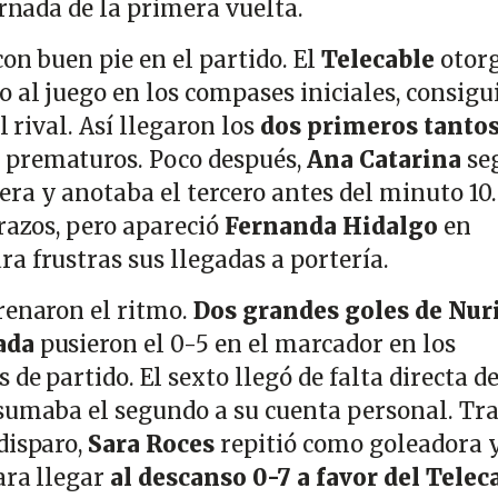
ornada de la primera vuelta.
on buen pie en el partido. El
Telecable
otor
 al juego en los compases iniciales, consigu
l rival. Así llegaron los
dos primeros tantos
 prematuros. Poco después,
Ana Catarina
se
ra y anotaba el tercero antes del minuto 10.
razos, pero apareció
Fernanda Hidalgo
en
a frustras sus llegadas a portería.
renaron el ritmo.
Dos grandes goles de Nur
lada
pusieron el 0-5 en el marcador en los
de partido. El sexto llegó de falta directa de
sumaba el segundo a su cuenta personal. Tr
disparo,
Sara Roces
repitió como goleadora 
ara llegar
al descanso 0-7 a favor del Telec