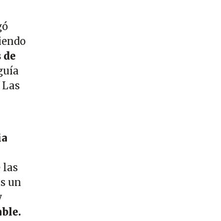
gó
iendo
 de
guía
 Las
ia
 las
as un
y
able.