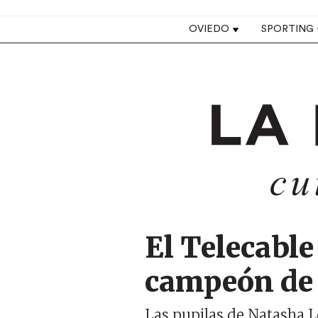
Top navigation
OVIEDO
SPORTING
Image
El Telecable
campeón de 
Las pupilas de Natasha Lee