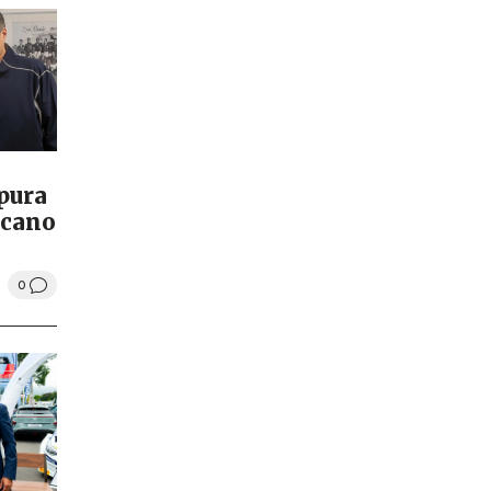
pura
rcano
0