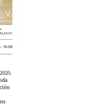
:
 VELASCO
- 16:58
2025.
unda
ción
 en