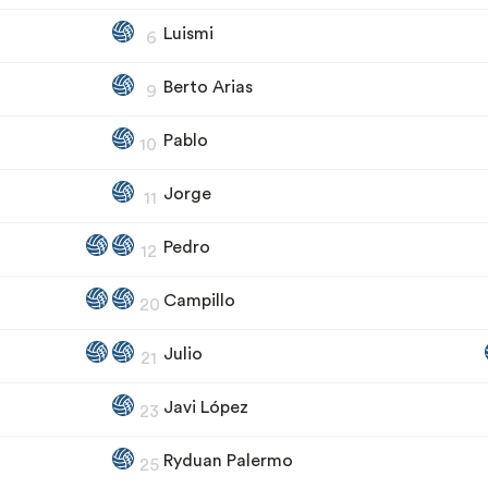
Luismi
6
Berto Arias
9
Pablo
10
Jorge
11
Pedro
12
Campillo
20
Julio
21
Javi López
23
Ryduan Palermo
25