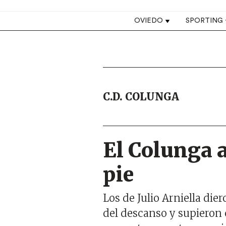
Top navigation
OVIEDO
SPORTING
C.D. COLUNGA
El Colunga 
pie
Los de Julio Arniella dier
del descanso y supieron 