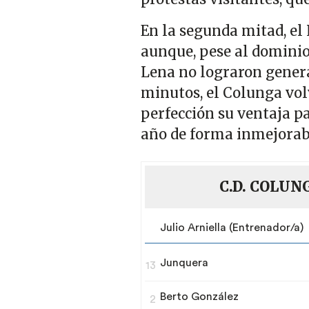
En la segunda mitad, el 
aunque, pese al dominio 
Lena no lograron genera
minutos, el Colunga volv
perfección su ventaja pa
año de forma inmejorabl
C.D. COLUN
Julio Arniella (Entrenador/a)
Junquera
13
Berto González
2