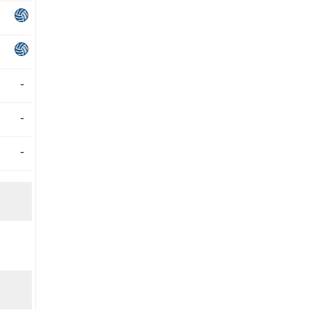
-
-
-