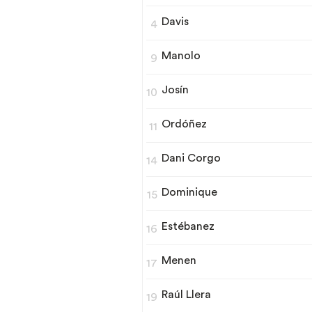
Davis
4
Manolo
9
Josín
10
Ordóñez
11
Dani Corgo
14
Dominique
15
Estébanez
16
Menen
17
Raúl Llera
19