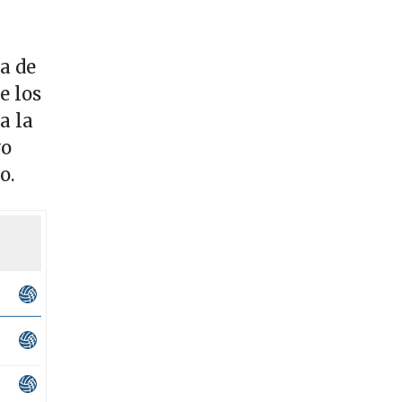
a de
e los
a la
vo
so.