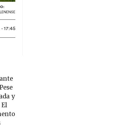
O:
 LENENSE
- 17:45
lante
 Pese
lada y
 El
mento
s