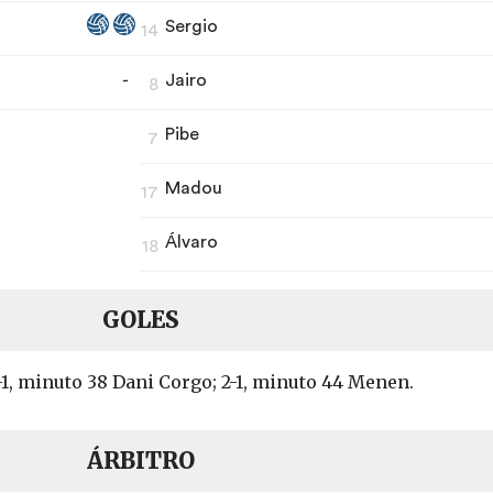
Sergio
14
-
Jairo
8
Pibe
7
Madou
17
Álvaro
18
GOLES
1-1, minuto 38 Dani Corgo; 2-1, minuto 44 Menen.
ÁRBITRO