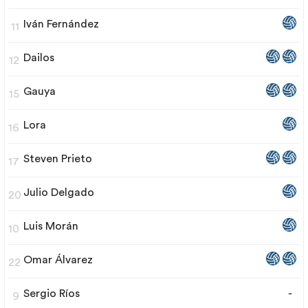
Iván Fernández
11
Dailos
12
Gauya
15
Lora
16
Steven Prieto
17
Julio Delgado
20
Luis Morán
10
Omar Álvarez
22
Sergio Ríos
-
9