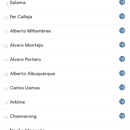
Salama
8
Fer Calleja
10
Alberto Miñambres
11
Álvaro Montejo
16
Álvaro Portero
17
Alberto Albuquerque
18
Carlos Llamas
21
Arkime
9
Channarong
14