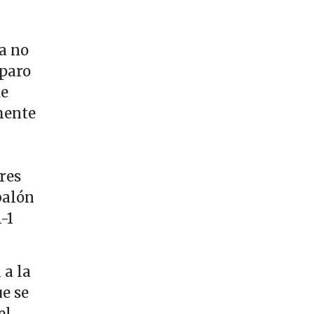
a no
sparo
de
mente
res
balón
-1
a la
e se