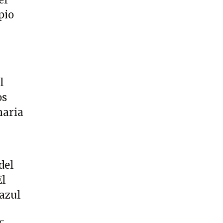
el
pio
l
os
naria
del
El
 azul