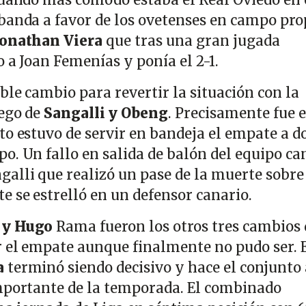
cuando más cómodo estaba el Real Oviedo en 
banda a favor de los ovetenses en campo pro
Jonathan Viera
que tras una gran jugada
o a Joan Femenías y ponía el 2-1.
ble cambio para revertir la situación con la
uego de
Sangalli y Obeng
. Precisamente fue e
to estuvo de servir en bandeja el empate a d
o. Un fallo en salida de balón del equipo ca
alli que realizó un pase de la muerte sobre
 se estrelló en un defensor canario.
 y Hugo
Rama fueron los otros tres cambios 
 el empate aunque finalmente no pudo ser. 
a
terminó siendo decisivo y hace el conjunto
mportante de la temporada. El combinado