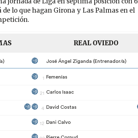
ima jornada de Liga en séptima posición con 6
 de lo que hagan Girona y Las Palmas en el
mpetición.
LMAS
REAL OVIEDO
a)
José Ángel Ziganda (Entrenador/a)
Femenías
1
Carlos Isaac
21
David Costas
4
Dani Calvo
12
Pierre Cornud