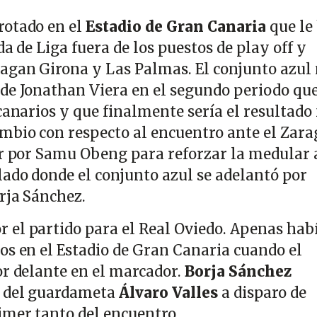
rotado en el
Estadio de Gran Canaria
que le
da de Liga fuera de los puestos de play off y
agan Girona y Las Palmas. El conjunto azul
de Jonathan Viera en el segundo periodo qu
canarios y que finalmente sería el resultado 
mbio con respecto al encuentro ante el Zar
er por Samu Obeng para reforzar la medular 
ado donde el conjunto azul se adelantó por
rja Sánchez.
el partido para el Real Oviedo. Apenas hab
os en el Estadio de Gran Canaria cuando el
or delante en el marcador.
Borja Sánchez
e del guardameta
Álvaro Valles
a disparo de
imer tanto del encuentro.