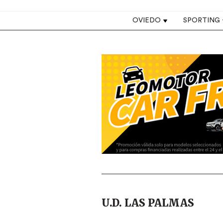
Top navigation
OVIEDO
SPORTING
Image
U.D. LAS PALMAS