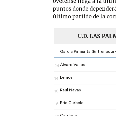
ovetense llega a la últ
puntos donde dependerá
último partido de la co
U.D. LAS PA
García Pimienta (Entrenador/
Álvaro Valles
24
Lemos
14
Raúl Navas
16
Eric Curbelo
6
Cardona