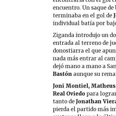
encontraría con el gol 
encuentro. Un saque de 
terminaba en el gol de
individual batía por baj
Ziganda introdujo un do
entrada al terreno de j
donostiarra el que apun
nada más entrar al camp
dejó mano a mano a Sang
Bastón
aunque su remate
Joni Montiel, Matheus
Real Oviedo
para lograr
tanto de
Jonathan Vier
pierda el partido más i