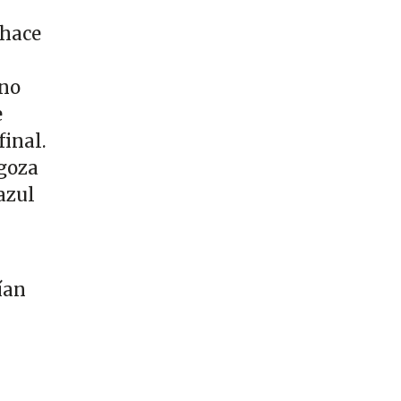
 hace
 no
e
final.
agoza
azul
ían