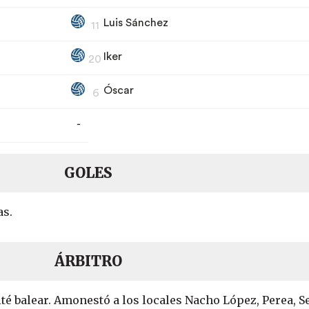
Luis Sánchez
11
Iker
20
Óscar
6
-
GOLES
as.
ÁRBITRO
té balear. Amonestó a los locales Nacho López, Perea, S