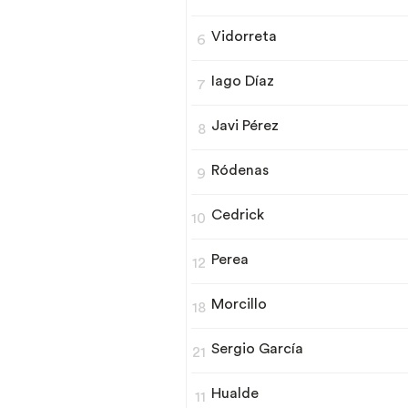
Vidorreta
6
Iago Díaz
7
Javi Pérez
8
Ródenas
9
Cedrick
10
Perea
12
Morcillo
18
Sergio García
21
Hualde
11