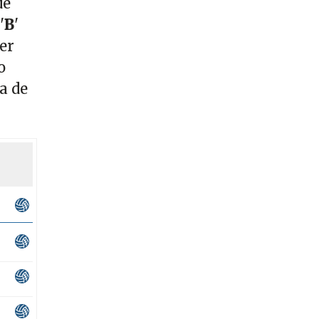
de
'
B
'
er
o
a de