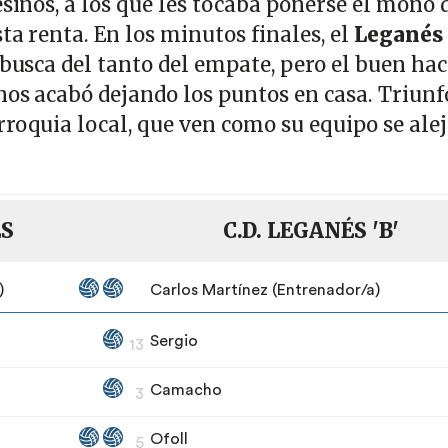
esinos, a los que les tocaba ponerse el mono 
ta renta. En los minutos finales, el
Leganés
 busca del tanto del empate, pero el buen hac
nos acabó dejando los puntos en casa. Triunf
roquia local, que ven como su equipo se alej
ÉS
C.D. LEGANÉS 'B'
)
Carlos Martínez (Entrenador/a)
Sergio
13
Camacho
3
Ofoll
5