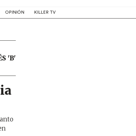
OPINIÓN
KILLER TV
S 'B'
ia
tanto
en