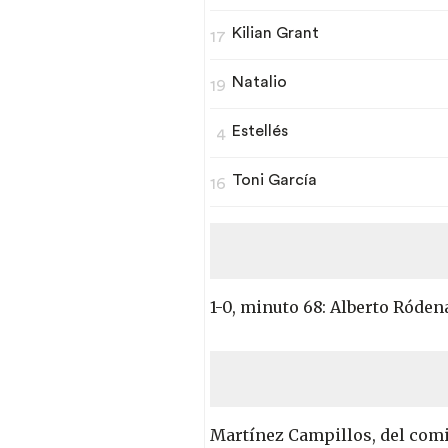
Kilian Grant
17
Natalio
19
Estellés
4
Toni García
16
1-0, minuto 68: Alberto Róden
Martínez Campillos, del comi