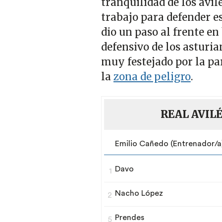
tranquilidad de los avil
trabajo para defender es
dio un paso al frente en
defensivo de los asturia
muy festejado por la par
la
zona de peligro
.
REAL AVIL
Emilio Cañedo (Entrenador/a
Davo
1
Nacho López
2
Prendes
5