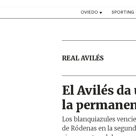
Top navigation
OVIEDO
SPORTING
REAL AVILÉS
El Avilés da
la permanen
Los blanquiazules vencier
de Ródenas en la segunda