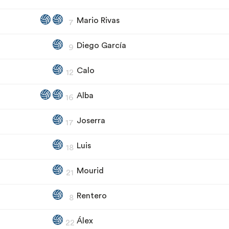
Mario Rivas
7
Diego García
9
Calo
12
Alba
16
Joserra
17
Luis
18
Mourid
21
Rentero
8
Álex
22