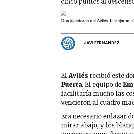
cinco puntos al descenso
Imagen
Dos jugadores del Avilés festejaron el 
JAVI FERNÁNDEZ
El
Avilés
recibió este d
Puerta
. El equipo de
Emi
facilitaría mucho las co
vencieron al cuadro mad
Era necesario enlazar d
mirar abajo, y los blanq