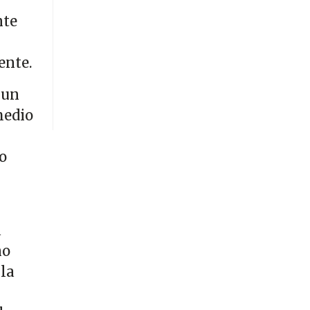
nte
ente.
 un
medio
o
a
no
 la