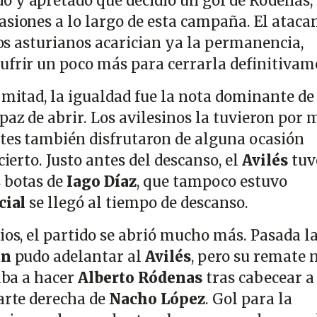
 y apretado que decidió un gol de Ródenas,
asiones a lo largo de esta campaña. El ataca
 los asturianos acarician ya la permanencia,
ufrir un poco más para cerrarla definitivam
 mitad, la igualdad fue la nota dominante de
paz de abrir. Los avilesinos la tuvieron por 
antes también disfrutaron de alguna ocasión
cierto. Justo antes del descanso, el
Avilés
tuv
 botas de
Iago Díaz
, que tampoco estuvo
cial
se llegó al tiempo de descanso.
ios, el partido se abrió mucho más. Pasada l
an
pudo adelantar al
Avilés
, pero su remate 
 iba a hacer
Alberto Ródenas
tras cabecear a
parte derecha de
Nacho López
. Gol para la