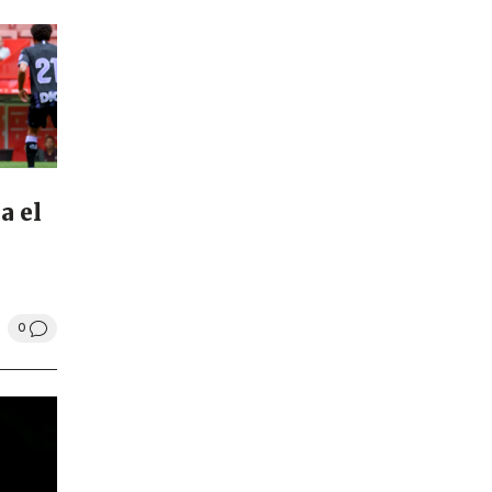
a el
0