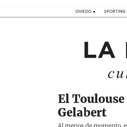
Top navigation
OVIEDO
SPORTING
Image
El Toulouse 
Gelabert
Al menos de momento, el