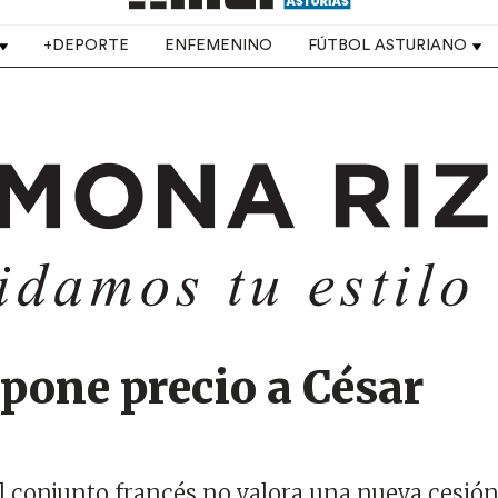
+DEPORTE
ENFEMENINO
FÚTBOL ASTURIANO
pone precio a César
 conjunto francés no valora una nueva cesión