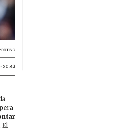
PORTING
- 20:43
da
spera
ontar
 El