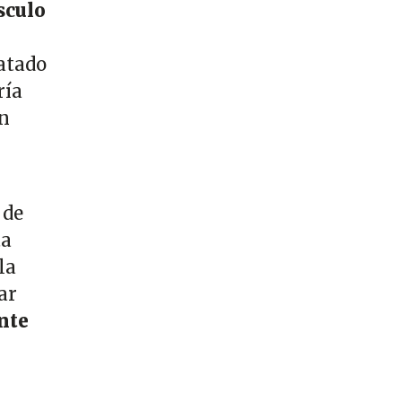
sculo
 atado
ría
un
 de
ta
la
ar
nte