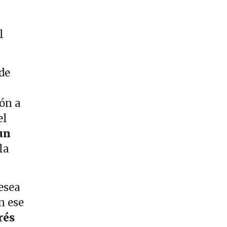
l
de
zón a
el
un
la
esea
n ese
rés