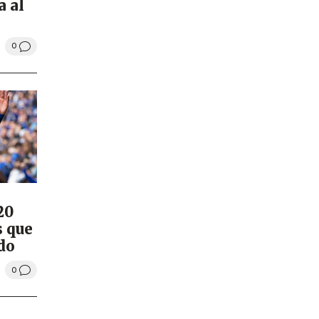
a al
0
20
s que
do
0