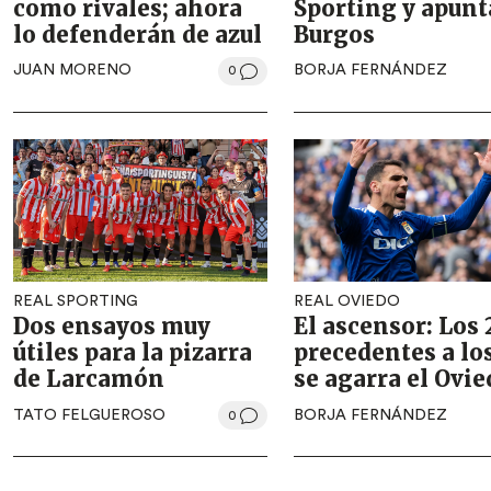
como rivales; ahora
Sporting y apunt
lo defenderán de azul
Burgos
JUAN MORENO
BORJA FERNÁNDEZ
0
REAL SPORTING
REAL OVIEDO
Dos ensayos muy
El ascensor: Los 
útiles para la pizarra
precedentes a lo
de Larcamón
se agarra el Ovie
TATO FELGUEROSO
BORJA FERNÁNDEZ
0