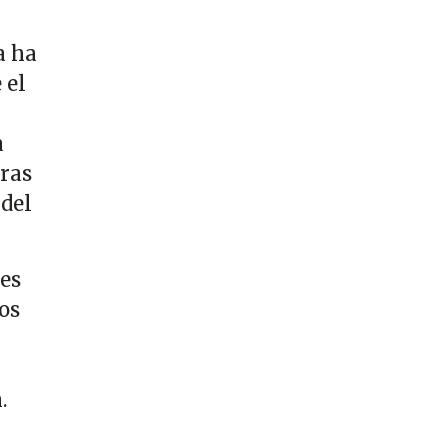
a ha
 el
a
oras
 del
 es
os
.