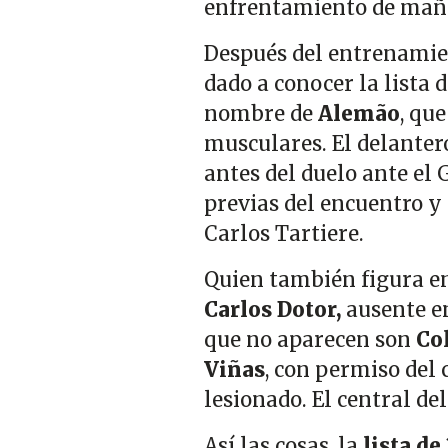
enfrentamiento de maña
Después del entrenamien
dado a conocer la lista 
nombre de
Alemão
, qu
musculares. El delantero
antes del duelo ante el
previas del encuentro y 
Carlos Tartiere.
Quien también figura en
Carlos Dotor,
ausente en
que no aparecen son
Co
Viñas
, con permiso del 
lesionado. El central de
Así las cosas, la
lista de