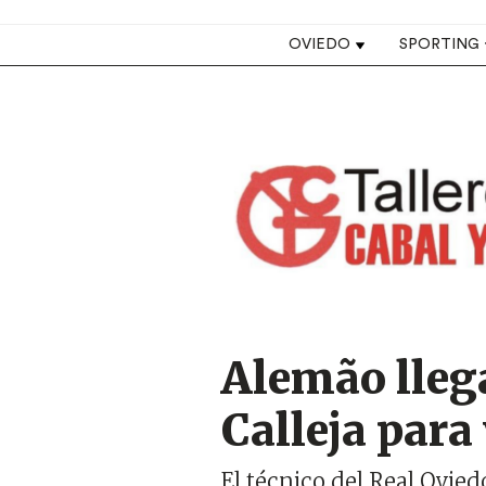
Top navigation
OVIEDO
SPORTING
Image
Alemão llega
Calleja para
El técnico del Real Ovied