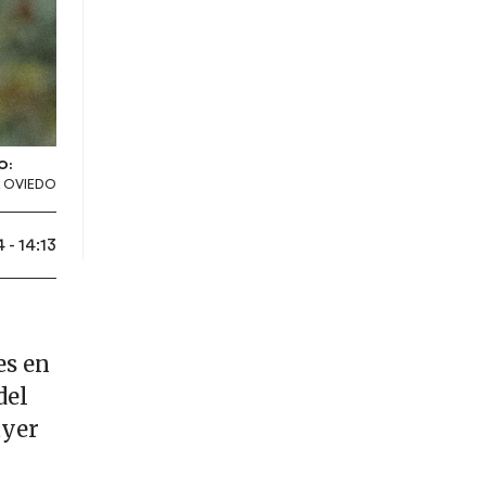
O:
 OVIEDO
 - 14:13
es en
del
ayer