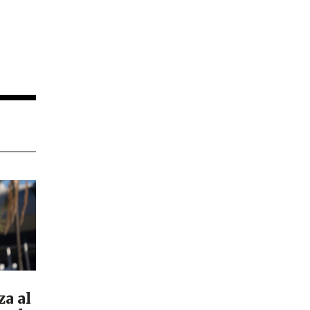
za al