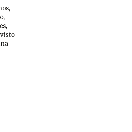
mos,
o,
es,
visto
ana