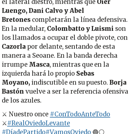
el lateral diestro, mientras que
Oier
Luengo, Dani Calvo y Abel
Bretones
completarán la línea defensiva.
En la medular,
Colombatto y Luismi
son
los llamados a ocupar el doble pivote, con
Cazorla
por delante, sentando de esta
manera a Seoane. En la banda derecha
irrumpe
Masca
, mientras que en la
izquierda hará lo propio
Sebas
Moyano,
indiscutible en su puesto.
Borja
Bastón
vuelve a ser la referencia ofensiva
de los azules.
⚔️ Nuestro once
#ConTodoAnteTodo
⚔️
#RealOviedoLevante
#DíadePartido
#VamosOviedo
🔵⚪️