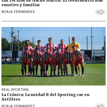
Los 174 días de Nacho Martín: El reencuentro más
emotivo y familiar
BORJA FERNÁNDEZ
0
REAL SPORTING
La Crónica: La unidad B del Sporting cae en
Astillero
BORJA FERNÁNDEZ
0