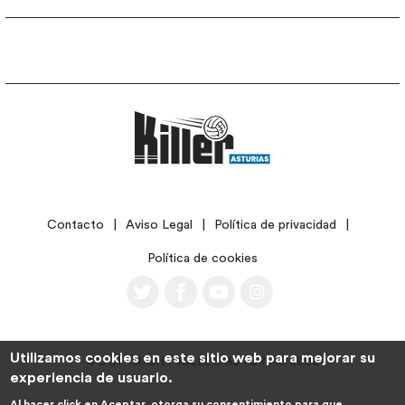
LEGAL
Contacto
Aviso Legal
Política de privacidad
Política de cookies
Utilizamos cookies en este sitio web para mejorar su
©COPYRIGHT KILLER ASTURIAS 2026
experiencia de usuario.
Al hacer click en Aceptar, otorga su consentimiento para que