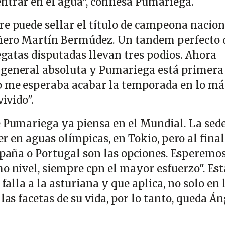
ntrar en el agua", confiesa Pumariega.
re puede sellar el título de campeona nacion
ñero Martín Bermúdez. Un tandem perfecto 
regatas disputadas llevan tres podios. Ahora
 general absoluta y Pumariega está primera 
o me esperaba acabar la temporada en lo má
vivido".
e Pumariega ya piensa en el Mundial. La sed
ser en aguas olímpicas, en Tokio, pero al final
España o Portugal son las opciones. Esperemo
o nivel, siempre cpn el mayor esfuerzo". Est
 falla a la asturiana y que aplica, no solo en 
 las facetas de su vida, por lo tanto, queda Á