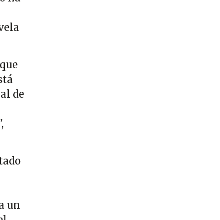
vela
 que
stá
al de
,
utado
a un
el