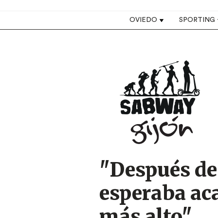
Top navigation
OVIEDO
SPORTING
Image
"Después de 
esperaba ac
más alto"