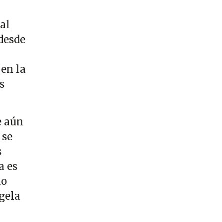
al
desde
en la
s
e aún
 se
s
a es
lo
ngela