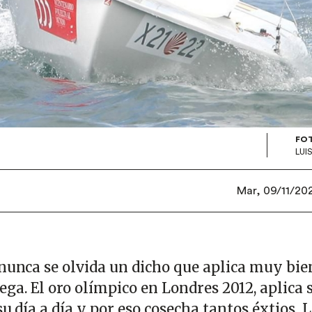
FO
LUI
Mar, 09/11/2021
 nunca se olvida un dicho que aplica muy bie
ga. El oro olímpico en Londres 2012, aplica 
su día a día y por eso cosecha tantos éxtios. 