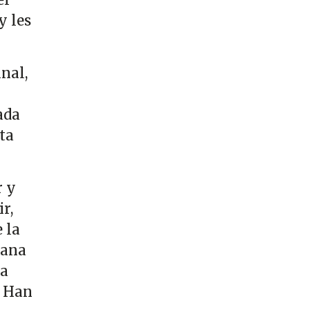
y les
inal,
ada
ta
r y
r,
 la
iana
la
. Han