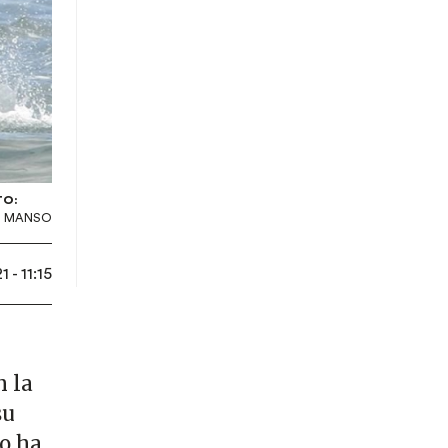
TO:
S MANSO
 - 11:15
n la
su
Lo ha