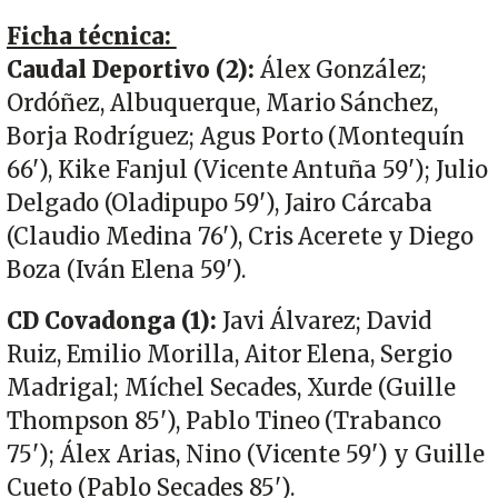
Ficha técnica:
Caudal Deportivo (2):
Álex González;
Ordóñez, Albuquerque, Mario Sánchez,
Borja Rodríguez; Agus Porto (Montequín
66'), Kike Fanjul (Vicente Antuña 59'); Julio
Delgado (Oladipupo 59'), Jairo Cárcaba
(Claudio Medina 76'), Cris Acerete y Diego
Boza (Iván Elena 59').
CD Covadonga (1):
Javi Álvarez; David
Ruiz, Emilio Morilla, Aitor Elena, Sergio
Madrigal; Míchel Secades, Xurde (Guille
Thompson 85'), Pablo Tineo (Trabanco
75'); Álex Arias, Nino (Vicente 59') y Guille
Cueto (Pablo Secades 85').