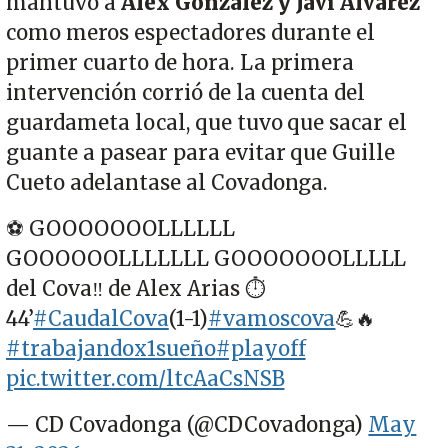
mantuvo a
Álex González y Javi Álvarez
como meros espectadores durante el
primer cuarto de hora. La primera
intervención corrió de la cuenta del
guardameta local, que tuvo que sacar el
guante a pasear para evitar que Guille
Cueto adelantase al Covadonga.
⚽️ GOOOOOOOLLLLLL
GOOOOOOLLLLLLL GOOOOOOOLLLLL
del Cova‼️ de Alex Arias ⏱️
44’
#CaudalCova
(1-1)
#vamoscova
💪🔥
#trabajandox1sueño
#playoff
pic.twitter.com/ltcAaCsNSB
— CD Covadonga (@CDCovadonga)
May