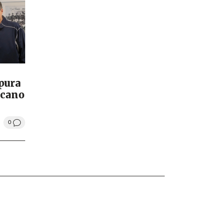
pura
rcano
0