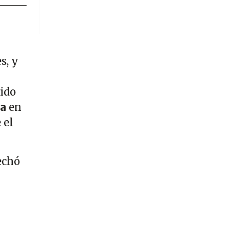
s, y
dido
da
en
 el
echó
n