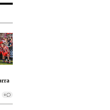
arra
0