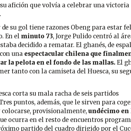
 su afición que volvía a celebrar una victoria
.
r de su gol tiene razones Obeng para estar fel
o. En el
minuto 73
, Jorge Pulido centró al ár
taba decidido a rematar. El ghanés, de espa
e con una
espectacular chilena que finalme
r la pelota en el fondo de las mallas.
El g
imer tanto con la camiseta del Huesca, su se
uesca corta su mala racha de seis partidos
Tres puntos, además, que le sirven para coge
 y colocarse, provisionalmente,
undécimo en 
o que ocurra en el resto de encuentros progra
róximo partido del cuadro dirigido por el Cuc