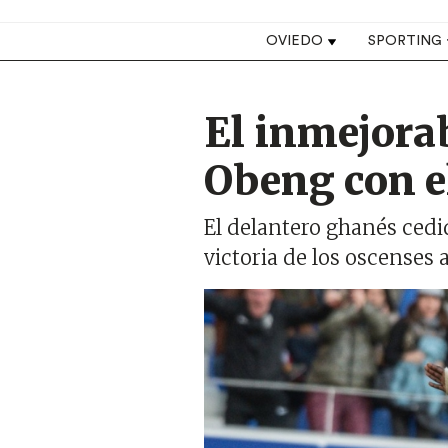
Top navigation
OVIEDO
SPORTING
El inmejora
Obeng con e
El delantero ghanés cedid
victoria de los oscenses
Imagen