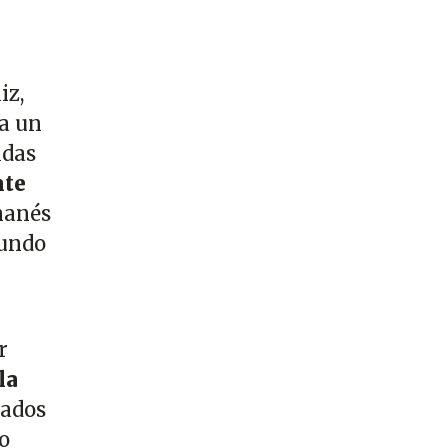
iz,
ea un
ldas
nte
hanés
gundo
r
la
mados
o