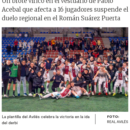
Un brote vírico en el vestuario de Pablo
Acebal que afecta a 16 jugadores suspende el
duelo regional en el Román Suárez Puerta
Imagen
La plantilla del Avilés celebra la victoria en la ida
FOTO:
REAL AVILÉS
del derbi