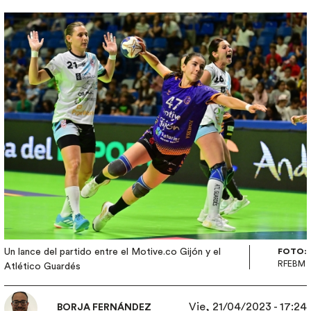
Imagen
Un lance del partido entre el Motive.co Gijón y el
FOTO:
RFEBM
Atlético Guardés
Vie, 21/04/2023 - 17:24
BORJA FERNÁNDEZ