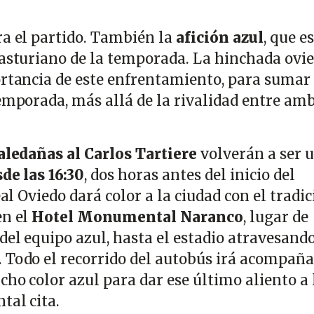
ra el partido. También la
afición azul
, que e
 asturiano de la temporada. La hinchada ovie
ortancia de este enfrentamiento, para sumar 
temporada, más allá de la rivalidad entre am
 aledañas al Carlos Tartiere
volverán a ser 
de las 16:30
, dos horas antes del inicio del
eal Oviedo dará color a la ciudad con el tradi
en el
Hotel Monumental Naranco
, lugar de
el equipo azul, hasta el estadio atravesando
. Todo el recorrido del autobús irá acompañ
ho color azul para dar ese último aliento a 
tal cita.