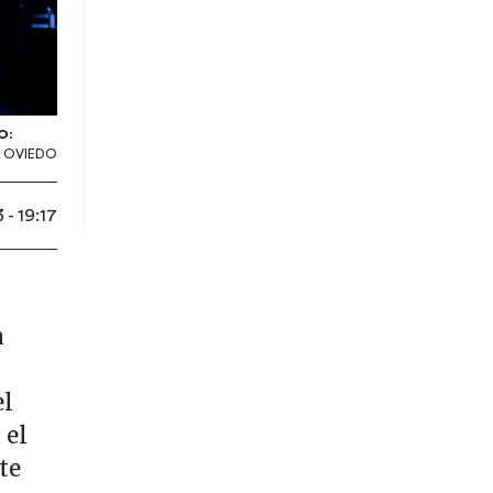
O:
 OVIEDO
- 19:17
n
el
 el
te