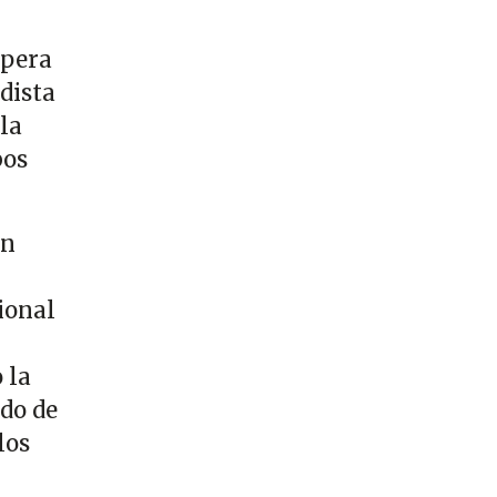
spera
dista
la
bos
un
cional
 la
ado de
los