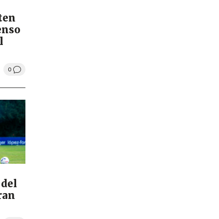
iten
enso
l
0
 del
ran