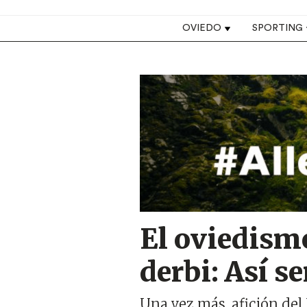
Top navigation
OVIEDO
SPORTING
Image
El oviedism
derbi: Así s
Una vez más, afición del