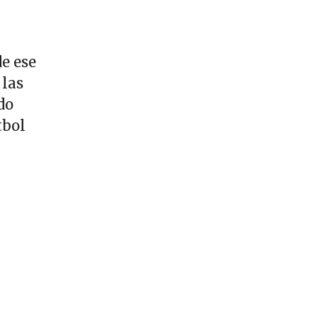
e ese
 las
do
tbol