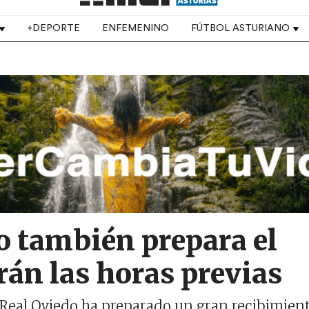
+DEPORTE
ENFEMENINO
FÚTBOL ASTURIANO
o también prepara el
erán las horas previas
 Real Oviedo ha preparado un gran recibimient