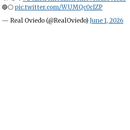
🔵⚪️
pic.twitter.com/WUMQc0cIZP
— Real Oviedo (@RealOviedo)
June 1, 2026