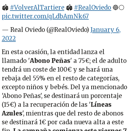
🏟
#VolverAlTartiere
🏟
#RealOviedo
🔵⚪
pic.twitter.com/qLdbAmNk67
— Real Oviedo (@RealOviedo)
January 6,
2022
En esta ocasión, la entidad lanza el
llamado '
Abono Peñas
' a 75€; el de adulto
tendrá un coste de 100€ y se hará una
rebaja del 55% en el resto de categorías,
excepto niños y bebés. Del ya mencionado
'Abono Peñas', se destinará un porcentaje
(15€) a la recuperación de las '
Líneas
Azules
', mientras que del resto de abonos
se destinará 1€ por cada nueva alta a este