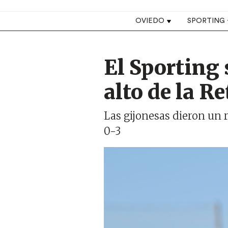
Top navigation
OVIEDO
SPORTING
El Sporting 
alto de la R
Las gijonesas dieron un r
0-3
Imagen