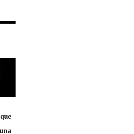
 que
guna