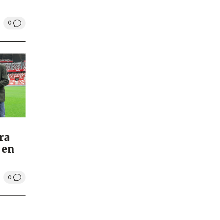
0
ra
 en
0