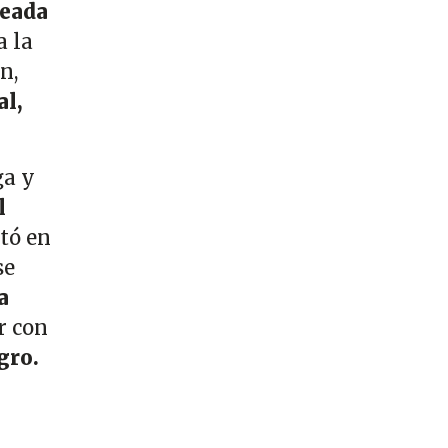
leada
 la
n,
al,
ga y
l
ntó en
se
a
r con
gro.