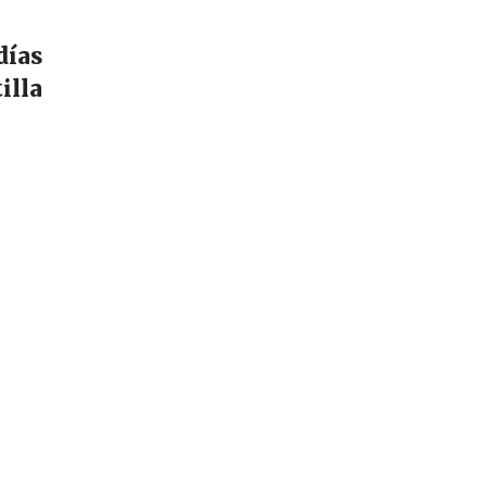
días
illa