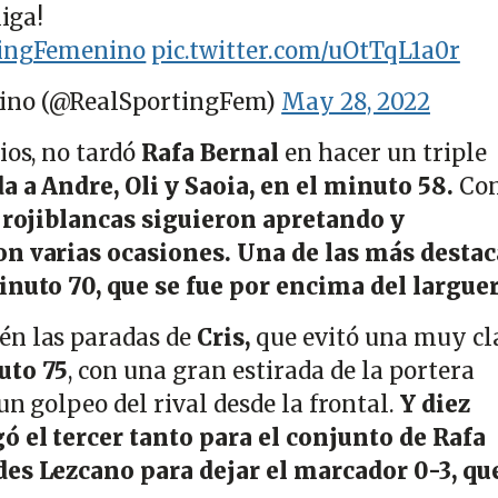
liga!
ingFemenino
pic.twitter.com/uOtTqL1a0r
ino (@RealSportingFem)
May 28, 2022
ios, no tardó
Rafa Bernal
en hacer un triple
a a Andre, Oli y Saoia, en el minuto 58.
Co
s
rojiblancas siguieron apretando y
on varias ocasiones. Una de las más desta
inuto 70, que se fue por encima del larguer
én las paradas de
Cris,
que evitó una muy cl
uto 75
, con una gran estirada de la portera
un golpeo del rival desde la frontal.
Y diez
ó el tercer tanto para el conjunto de Rafa
des Lezcano para dejar el marcador 0-3, que