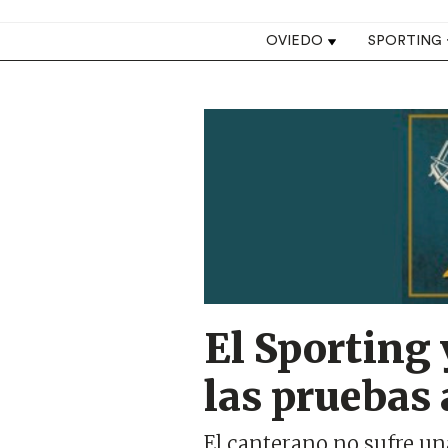
Top navigation
OVIEDO
SPORTING
Image
El Sporting 
las pruebas
El canterano no sufre una