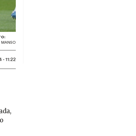
TO:
S MANSO
- 11:22
ada,
do