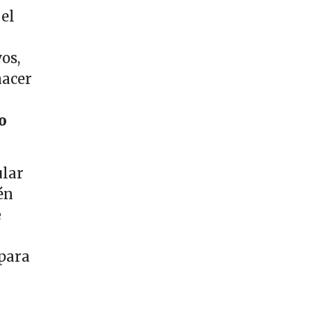
el
os,
hacer
o
ular
én
e
 para