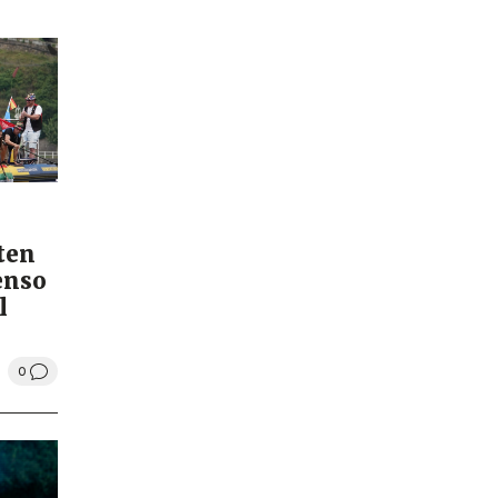
iten
enso
l
0