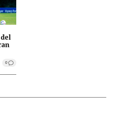
 del
ran
0