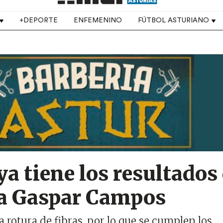
+DEPORTE
ENFEMENINO
FÚTBOL ASTURIANO
ya tiene los resultados
 a Gaspar Campos
 rotura de fibras, por lo que se cumplen los