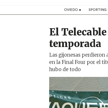
Top navigation
OVIEDO
SPORTING
El Telecable 
temporada
Las gijonesas perdieron an
en la Final Four por el 
hubo de todo
Imagen