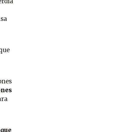
erdía
nsa
 que
ones
ones
ara
 que