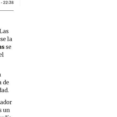
- 22:38
 Las
se la
as
se
el
a
a de
dad.
cador
s un