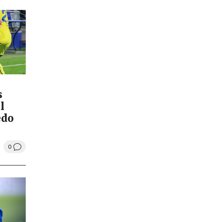
s
l
edo
0