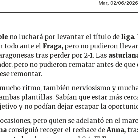
Mar, 02/06/2026 
ble
no luchará por levantar el título de
liga
.
n todo ante el
Fraga,
pero no pudieron llevar
aragonesas tras perder por 2-1. Las
asturian
dor, pero no pudieron rematar antes de que 
iese remontar.
 mucho ritmo, también nerviosismo y much
 ambas plantillas. Sabían que estar más cerc
jetivo y no podían dejar escapar la oportuni
 ocasiones, pero quien se adelantó en el mar
na
consiguió recoger el rechace de
Anna,
tra