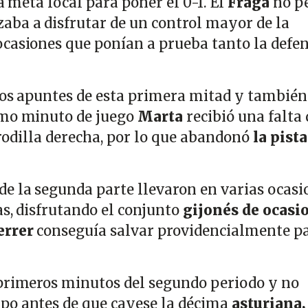
a meta local para poner el 0-1. El
Fraga
no p
ba a disfrutar de un control mayor de la
casiones que ponían a prueba tanto la defe
los apuntes de esta primera mitad y también
imo minuto de juego
Marta
recibió una falta
 rodilla derecha, por lo que abandonó
la pista
e la segunda parte llevaron en varias ocasi
as, disfrutando el conjunto
gijonés de ocasi
errer
conseguía salvar providencialmente p
primeros minutos del segundo periodo y no
po antes de que cayese la décima
asturiana,