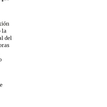
xión
 la
l del
oras
a
o
e