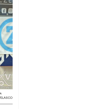
:
 VELASCO