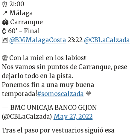
⏰ 21:00
📍 Málaga
🏟 Carranque
⌚️ 60’ - Final
🆚
@BMMalagaCosta
23:22
@CBLaCalzada
🫣 Con la miel en los labios‼️
Nos vamos sin puntos de Carranque, pese
dejarlo todo en la pista.
Ponemos fin a una muy buena
temporada!
#somoscalzada
💜
— BMC UNICAJA BANCO GIJON
(@CBLaCalzada)
May 27, 2022
Tras el paso por vestuarios siguió esa