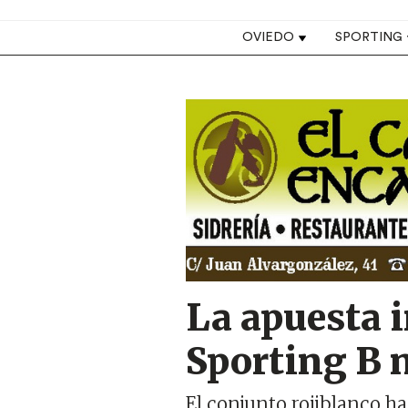
Top navigation
OVIEDO
SPORTING
Image
La apuesta i
Sporting B n
El conjunto rojiblanco h