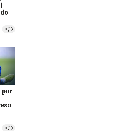
l
edo
0
 por
reso
0