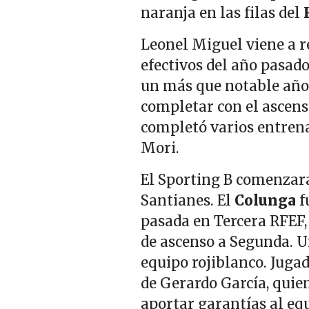
naranja en las filas del
Leonel Miguel viene a r
efectivos del año pasad
un más que notable año 
completar con el ascenso
completó varios entren
Mori.
El Sporting B comenzará
Santianes. El
Colunga
f
pasada en Tercera RFEF,
de ascenso a Segunda. U
equipo rojiblanco. Jugad
de Gerardo García, quie
aportar garantías al e