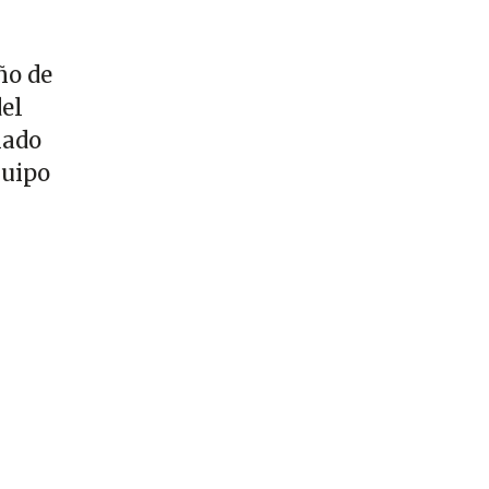
ño de
del
mado
quipo