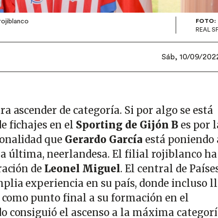
rojiblanco
FOTO:
REAL S
Sáb, 10/09/2022
a ascender de categoría. Si por algo se está
e fichajes en el
Sporting de Gijón B
es por l
ionalidad que
Gerardo García
está poniendo 
La última, neerlandesa. El filial rojiblanco ha
ración de
Leonel Miguel
. El central de Paíse
plia experiencia en su país, donde incluso l
, como punto final a su formación en el
o consiguió el ascenso a la máxima categor