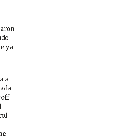
aron
udo
ue ya
a a
rada
yoff
l
rol
ne