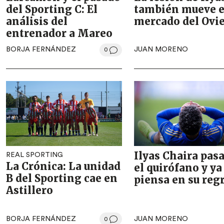
del Sporting C: El
también mueve e
análisis del
mercado del Ovi
entrenador a Mareo
BORJA FERNÁNDEZ
JUAN MORENO
0
Ilyas Chaira pasa
REAL SPORTING
La Crónica: La unidad
el quirófano y ya
B del Sporting cae en
piensa en su reg
Astillero
BORJA FERNÁNDEZ
JUAN MORENO
0