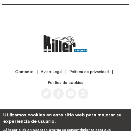
LEGAL
Contacto
Aviso Legal
Política de privacidad
Política de cookies
Utilizamos cookies en este sitio web para mejorar su
©COPYRIGHT KILLER ASTURIAS 2026
experiencia de usuario.
Al hacer click en Aceptar, otorga su consentimiento para que