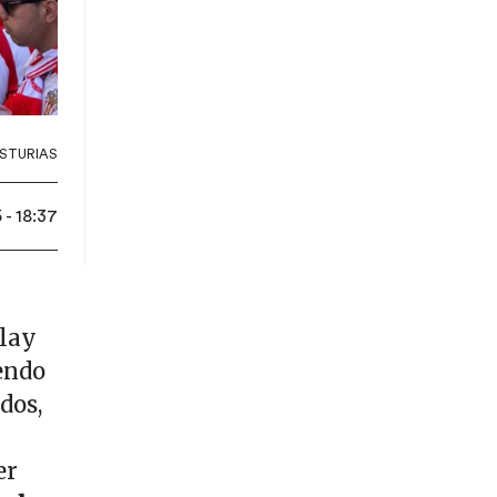
ASTURIAS
- 18:37
play
iendo
dos,
er