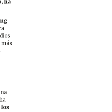
, ha
ing
ra
dios
á más
s
una
 ha
 los