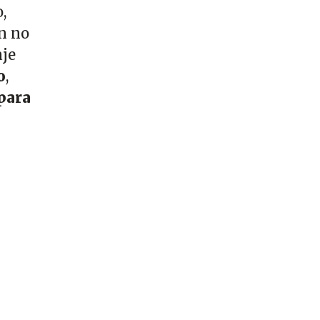
,
n no
aje
o
,
para