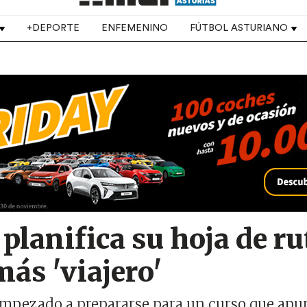
+DEPORTE
ENFEMENINO
FÚTBOL ASTURIANO
lanifica su hoja de ru
más 'viajero'
empezado a prepararse para un curso que apu