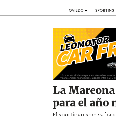
Top navigation
OVIEDO
SPORTING
Image
La Mareona p
para el año 
El sportinguismo ya ha 