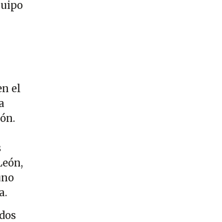
quipo
en el
a
ión.
s
León,
uno
a.
idos