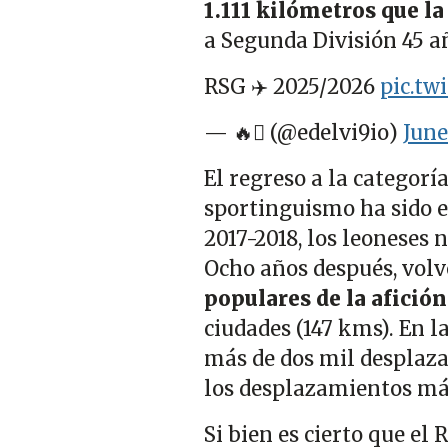
1.111 kilómetros que l
a Segunda División 45 a
RSG ✈️ 2025/2026
pic.tw
— 🔥 (@edelvi9io)
June
El regreso a la categor
sportinguismo ha sido el
2017-2018, los leoneses
Ocho años después, volv
populares de la afición
ciudades (147 kms). En l
más de dos mil desplaza
los desplazamientos má
Si bien es cierto que el