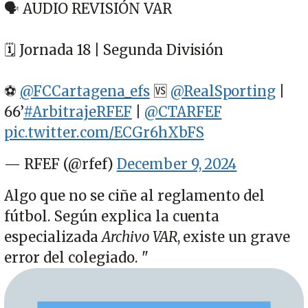
🗣 AUDIO REVISIÓN VAR
🗓 Jornada 18 | Segunda División
⚽
@FCCartagena_efs
🆚
@RealSporting
|
66’
#ArbitrajeRFEF
|
@CTARFEF
pic.twitter.com/ECGr6hXbFS
— RFEF (@rfef)
December 9, 2024
Algo que no se ciñe al reglamento del
fútbol. Según explica la cuenta
especializada
Archivo VAR
, existe un grave
error del colegiado. "