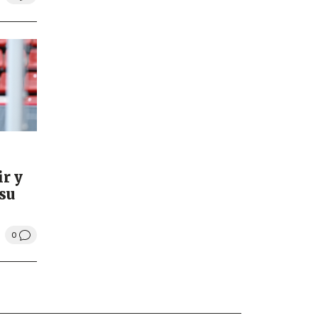
ir y
su
0