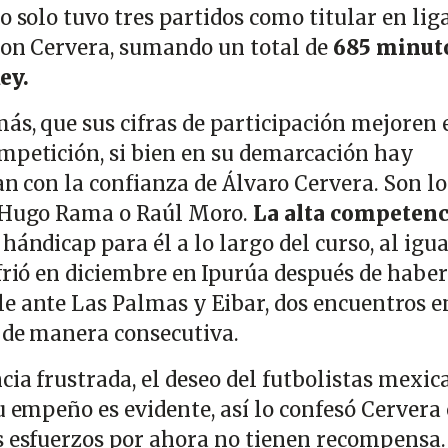
o solo tuvo tres partidos como titular en lig
con Cervera, sumando un total de
685 minut
ey.
ás, que sus cifras de participación mejoren 
mpetición, si bien en su demarcación hay
an con la confianza de Álvaro Cervera. Son lo
, Hugo Rama o Raúl Moro.
La alta competenc
hándicap para él a lo largo del curso, al igu
frió en diciembre en
Ipurúa después de haber
e ante Las Palmas y Eibar, dos encuentros e
 de manera consecutiva.
cia frustrada, el deseo del futbolistas mexic
u empeño es evidente, así lo confesó Cervera
s esfuerzos por ahora no tienen recompensa.