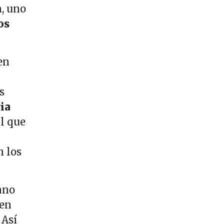
a, uno
os
en
s
ia
al que
n los
ano
 en
 Así