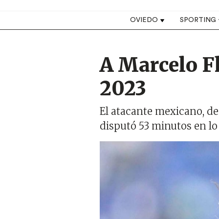
Top navigation
OVIEDO
SPORTING
A Marcelo Fl
2023
El atacante mexicano, d
disputó 53 minutos en lo
Imagen