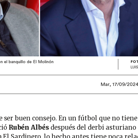
n el banquillo de El Molinón
FO
LUI
Mar, 17/09/2024 
e ser buen consejo. En un fútbol que no tiene
ció
Rubén Albés
después del derbi asturiano
n El Sardinero, lo hecho antes tiene poca rel