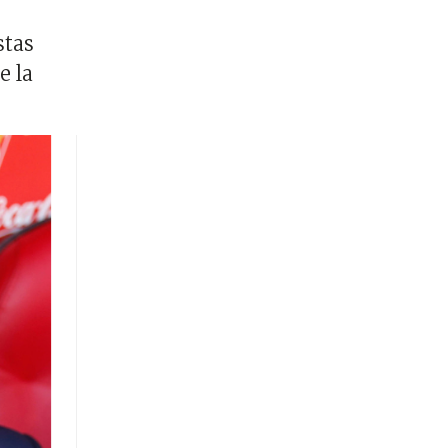
stas
e la