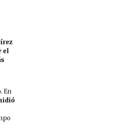
írez
e
el
ás
.
. En
midió
empo