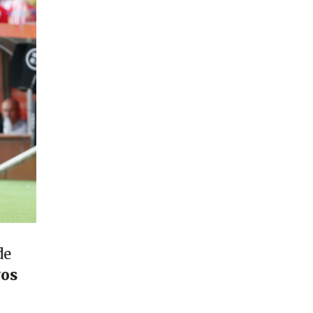
de
vos