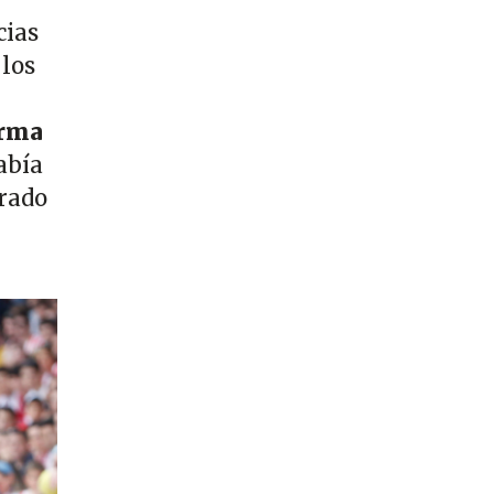
cias
 los
orma
abía
erado