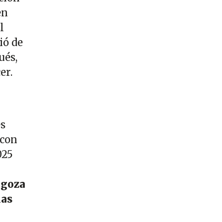
en
l
ió de
ués,
cer.
es
 con
025
agoza
ias