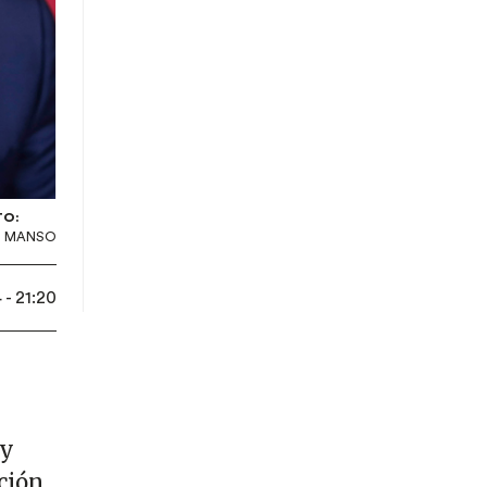
TO:
S MANSO
- 21:20
 y
ación