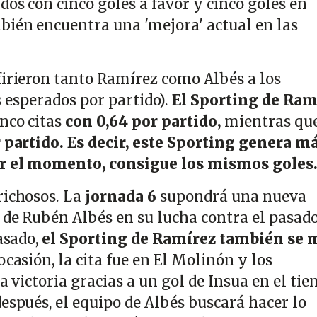
os con cinco goles a favor y cinco goles en
bién encuentra una 'mejora' actual en las
firieron tanto Ramírez como Albés a los
 esperados por partido).
El Sporting de Ram
nco citas
con 0,64 por partido,
mientras qu
r partido. Es decir, este Sporting genera m
or el momento, consigue los mismos goles
richosos. La
jornada 6
supondrá una nueva
 de Rubén Albés en su lucha contra el pasado
asado,
el Sporting de Ramírez también se 
ocasión, la cita fue en El Molinón y los
la victoria gracias a un gol de Insua en el ti
espués, el equipo de Albés buscará hacer lo