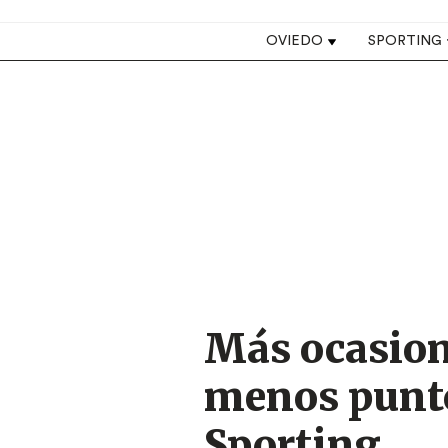
Top navigation
OVIEDO
SPORTING
Image
Más ocasion
menos puntos
Sporting