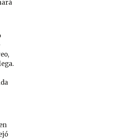
hará
o
e
eo,
lega.
ada
 en
ejó