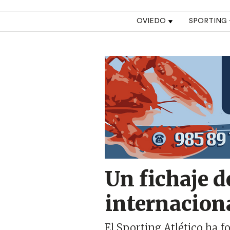
Top navigation
OVIEDO
SPORTING
Image
Un fichaje d
internacion
El Sporting Atlético ha 