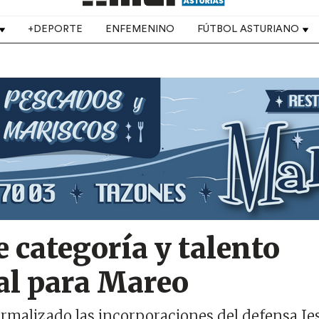
+DEPORTE
ENFEMENINO
FÚTBOL ASTURIANO
e categoría y talento
al para Mareo
formalizado las incorporaciones del defensa Je