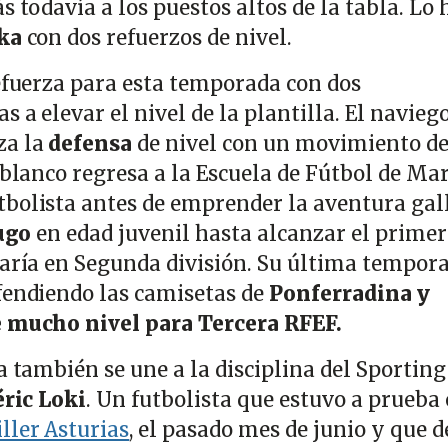
s todavía a los puestos altos de la tabla. Lo 
ika
con dos refuerzos de nivel.
refuerza para esta temporada con dos
 a elevar el nivel de la plantilla. El navieg
za la
defensa
de nivel con un movimiento d
iblanco regresa a la Escuela de Fútbol de Mar
bolista antes de emprender la aventura gal
ugo
en edad juvenil hasta alcanzar el primer
taría en Segunda división. Su última tempor
fendiendo las camisetas de
Ponferradina y
e mucho nivel para Tercera RFEF.
a también se une a la disciplina del Sporting
ric Loki
. Un futbolista que estuvo a prueba
iller Asturias
, el pasado mes de junio y que d