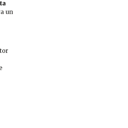
ta
ra un
tor
e