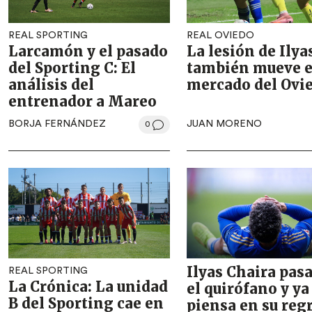
REAL SPORTING
REAL OVIEDO
Larcamón y el pasado
La lesión de Ilya
del Sporting C: El
también mueve e
análisis del
mercado del Ovi
entrenador a Mareo
BORJA FERNÁNDEZ
JUAN MORENO
0
Ilyas Chaira pasa
REAL SPORTING
La Crónica: La unidad
el quirófano y ya
B del Sporting cae en
piensa en su reg