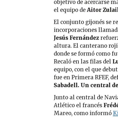
objetivo de acercarse má
el equipo de
Aitor Zula
El conjunto gijonés se 
incorporaciones llamadas
Jesús Fernández
refuer
altura. El canterano roj
donde se formó como fut
Recaló en las filas del
L
equipo, con el que debu
fue en Primera RFEF, de
Sabadell. Un central d
Junto al central de Navi
Atlético el francés
Frédé
Mareo, como informó
K