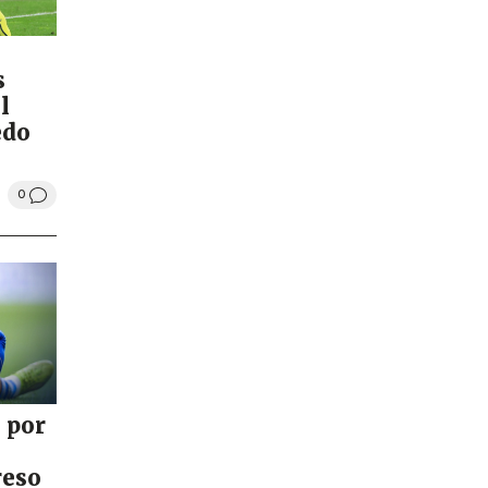
s
l
edo
0
 por
reso