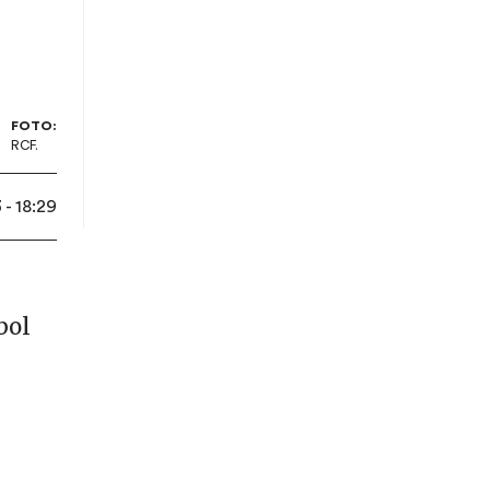
FOTO:
RCF.
- 18:29
bol