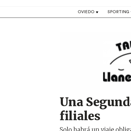
Top navigation
OVIEDO
SPORTING
Image
Una Segunda
filiales
Solo habrá un viaje obl