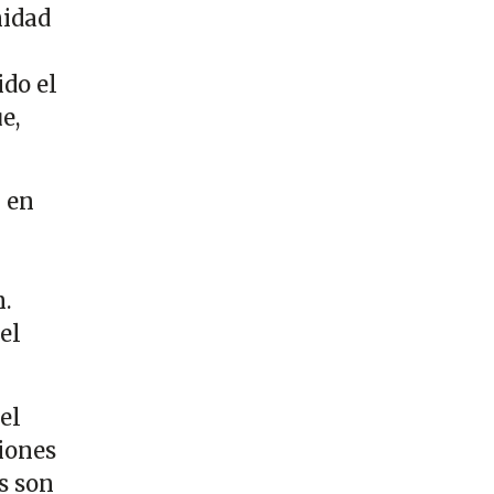
nidad
ido el
e,
 en
n.
el
el
ciones
s son