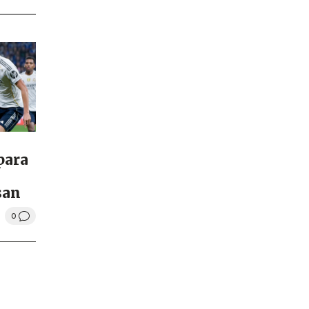
 para
san
0