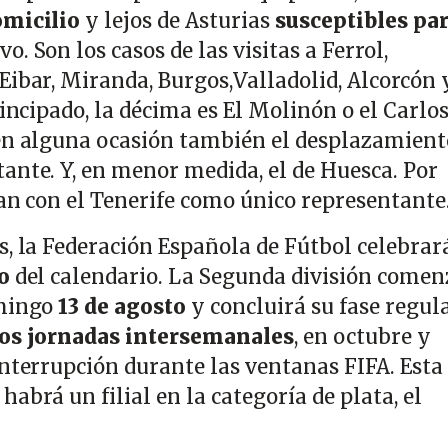
omicilio
y lejos de Asturias
susceptibles pa
 Son los casos de las visitas a Ferrol,
Eibar, Miranda, Burgos,Valladolid, Alcorcón 
rincipado, la décima es El Molinón o el Carlo
en alguna ocasión también el desplazamient
ante. Y, en menor medida, el de Huesca. Por
dan con el Tenerife como único representante
s, la Federación Española de Fútbol celebrar
eo
del calendario. La Segunda división comen
omingo
13 de agosto
y concluirá su fase regula
os jornadas intersemanales
, en octubre y
interrupción durante las ventanas FIFA. Esta
abrá un filial en la categoría de plata, el