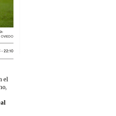
O:
 OVIEDO
- 22:10
 el
no,
al