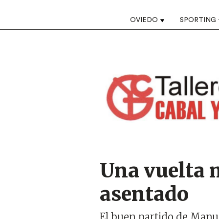
Top navigation
OVIEDO
SPORTING
Image
Una vuelta m
asentado
El buen partido de Manu 