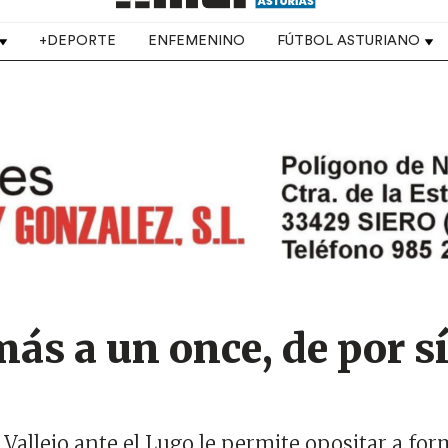
+DEPORTE
ENFEMENINO
FÚTBOL ASTURIANO
ás a un once, de por sí
Vallejo ante el Lugo le permite opositar a for