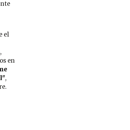
ante
e el
,
dos en
 me
l"
,
re.