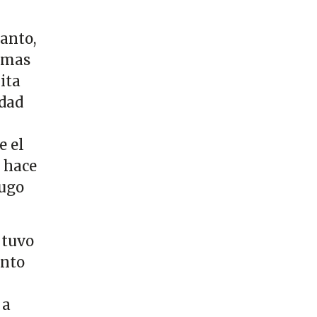
anto,
timas
ita
edad
e el
e hace
Hugo
 tuvo
anto
 a