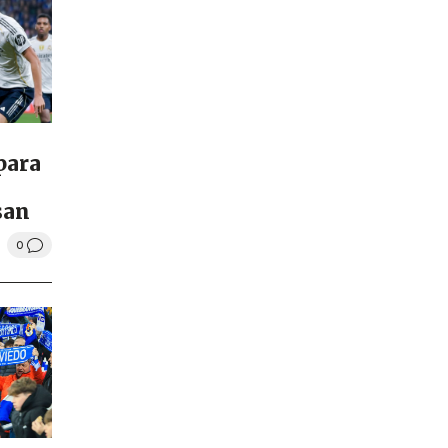
 para
san
0