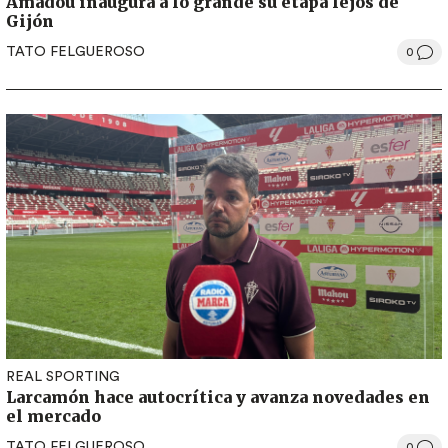
Amadou inaugura a lo grande su etapa lejos de
Gijón
TATO FELGUEROSO
0
REAL SPORTING
Larcamón hace autocrítica y avanza novedades en
el mercado
TATO FELGUEROSO
0