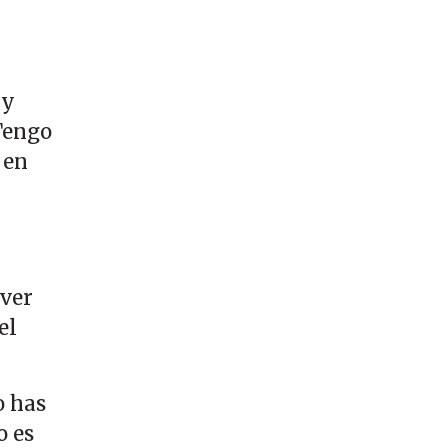
 y
Tengo
 en
 ver
el
o has
o es