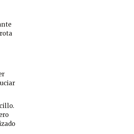
ante
rrota
er
suciar
illo.
ero
izado