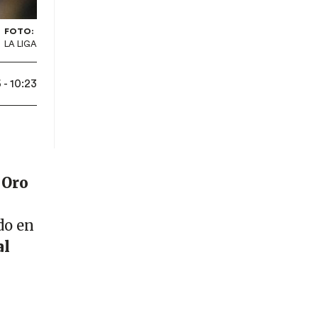
FOTO:
LA LIGA
- 10:23
 Oro
do en
al