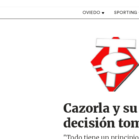
Top navigation
OVIEDO
SPORTING
Image
Cazorla y su
decisión to
"Todo tiene un principio 