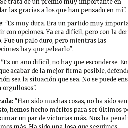
o. Se trata de un premio muy importante en
ar las gracias a los que han pensado en mí".
e
: "Es muy dura. Era un partido muy import
r con opciones. Ya era difícil, pero con la de
 Fue un palo duro, pero mientras las
ciones hay que pelearlo".
: "Es un año difícil, no hay que esconderse. En
que acabar de la mejor firma posible, defend
ción sea la situación que sea. No se puede en
n orgullosos".
rada:
"Han sido muchas cosas, no ha sido senc
usto, hemos hecho méritos para ser últimos p
mar un par de victorias más. Nos ha penal
cimos más. Ha sido una losa que seguimos