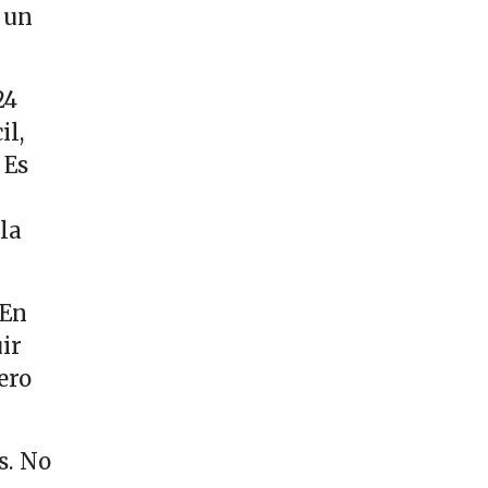
 un
24
il,
 Es
la
 En
ir
ero
s. No