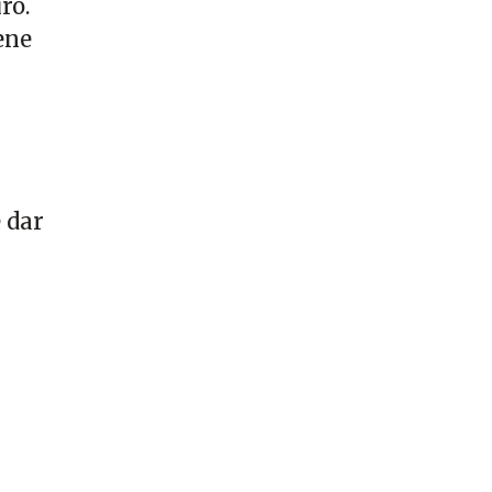
ro.
ene
 dar