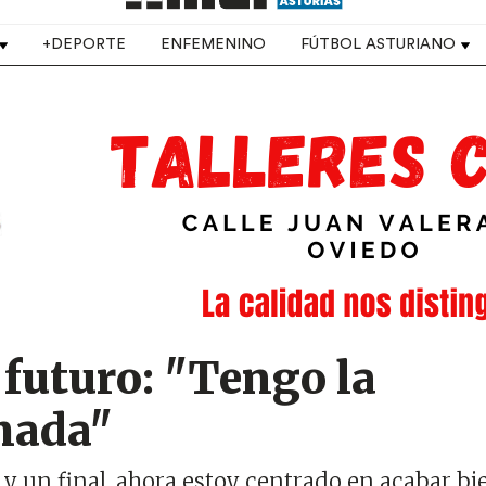
+DEPORTE
ENFEMENINO
FÚTBOL ASTURIANO
 futuro: "Tengo la
mada"
y un final, ahora estoy centrado en acabar bi