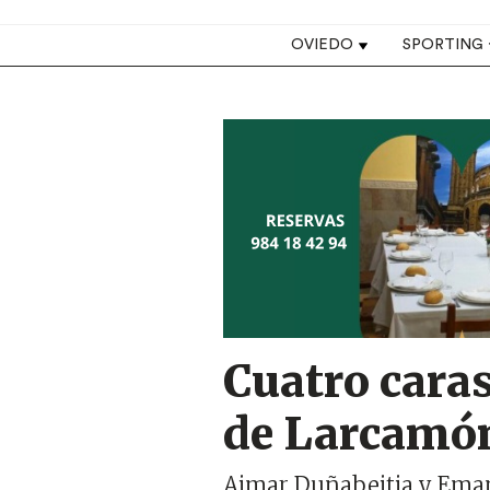
Top navigation
OVIEDO
SPORTING
Image
Cuatro caras
de Larcamón 
Aimar Duñabeitia y Eman