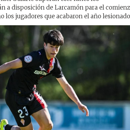
án a disposición de Larcamón para el comien
o los jugadores que acabaron el año lesionad