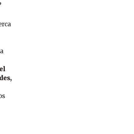
,
erca
ía
el
des,
os