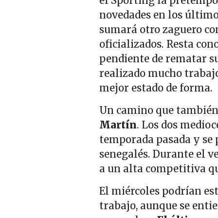
el Sporting la pretempo
novedades en los últimos
sumará otro zaguero c
oficializados. Resta con
pendiente de rematar su
realizado mucho trabajo
mejor estado de forma.
Un camino que también
Martín
. Los dos medioc
temporada pasada y se p
senegalés. Durante el v
a un alta competitiva qu
El miércoles podrían es
trabajo, aunque se entie