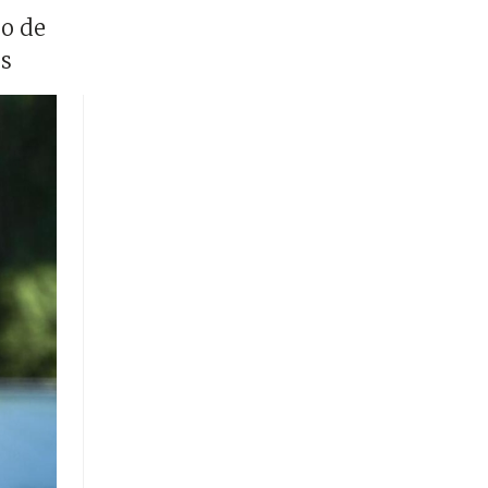
zo de
os