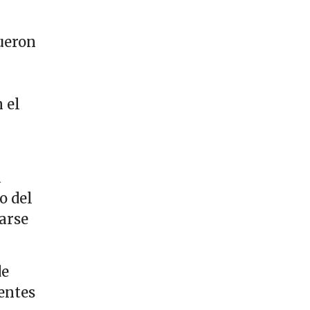
ueron
 el
a
o del
arse
de
rentes