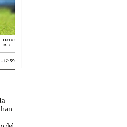
FOTO:
RSG.
- 17:59
la
e han
so del