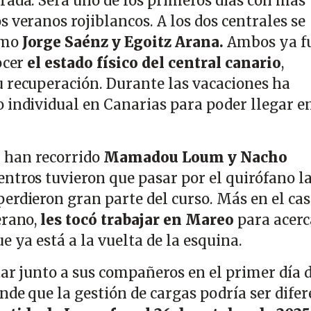
rada. Será uno de los primeros días con más
 veranos rojiblancos. A los dos centrales se
omo
Jorge Saénz y Egoitz Arana.
Ambos ya f
ocer
el estado físico del central canario
,
 recuperación. Durante las vacaciones ha
 individual en Canarias para poder llegar en
 han recorrido
Mamadou Loum y Nacho
entros tuvieron que pasar por el quirófano l
erdieron gran parte del curso. Más en el cas
erano,
les tocó trabajar en Mareo
para acerc
e ya está a la vuelta de la esquina.
tar junto a sus compañeros en el primer día 
nde que la gestión de cargas podría ser dife