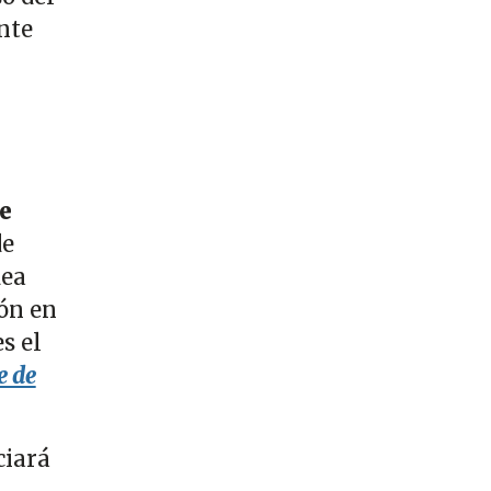
nte
e
de
dea
ón en
s el
e de
ciará