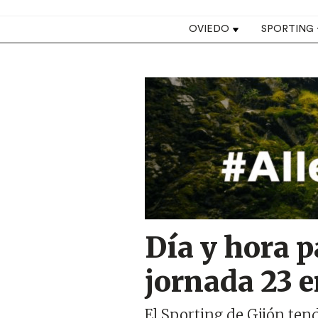
Top navigation
OVIEDO
SPORTING
Image
Día y hora p
jornada 23 
El Sporting de Gijón tend