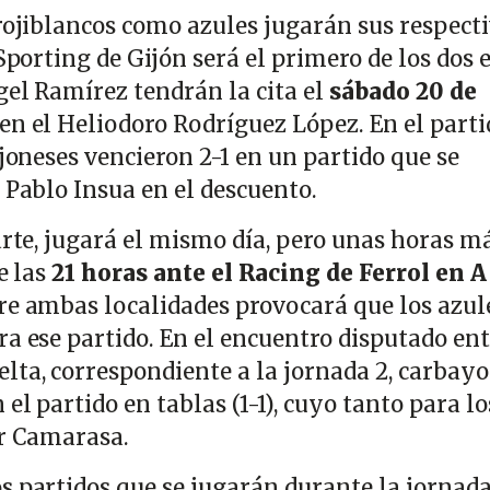
 rojiblancos como azules jugarán sus respect
 Sporting de Gijón será el primero de los dos 
gel Ramírez tendrán la cita el
sábado 20 de
en el Heliodoro Rodríguez López. En el parti
ijoneses vencieron 2-1 en un partido que se
 Pablo Insua en el descuento.
arte, jugará el mismo día, pero unas horas m
e las
21 horas ante el Racing de Ferrol en A
tre ambas localidades provocará que los azul
ra ese partido. En el encuentro disputado en
lta, correspondiente a la jornada 2, carbay
el partido en tablas (1-1), cuyo tanto para lo
or Camarasa.
s partidos que se jugarán durante la jornada