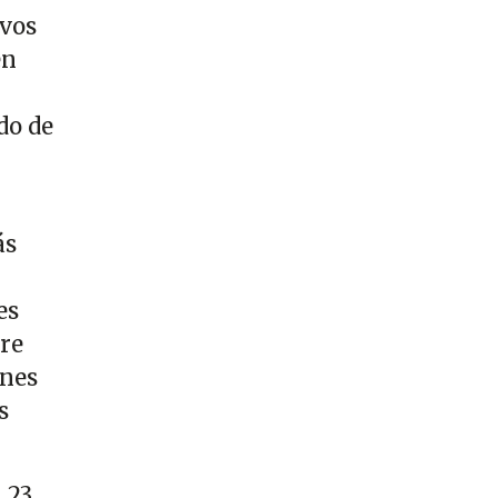
ivos
en
do de
ás
es
tre
ones
s
 23