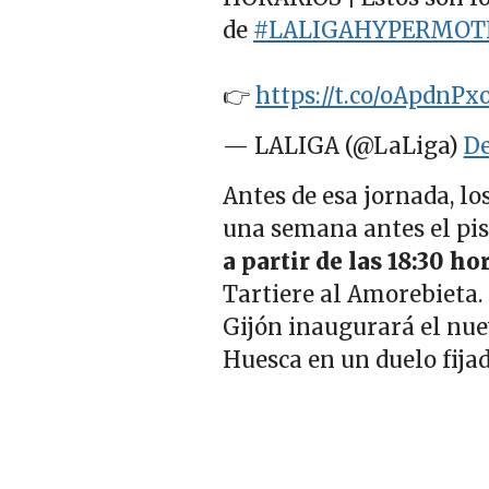
de
#LALIGAHYPERMOT
👉
https://t.co/oApdnPx
— LALIGA (@LaLiga)
De
Antes de esa jornada, l
una semana antes el pist
a partir de las 18:30 ho
Tartiere al Amorebieta.
Gijón inaugurará el nuev
Huesca en un duelo fija