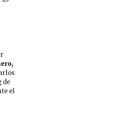
ar
nero,
arlos
g de
te el