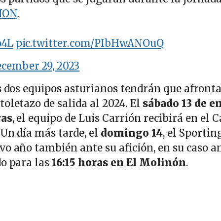
ION
.
o4L
pic.twitter.com/PIbHwANOuQ
cember 29, 2023
os dos equipos asturianos tendrán que afront
oletazo de salida al 2024. El
sábado 13 de e
ras
, el equipo de Luis Carrión recibirá en el C
 Un día más tarde, el
domingo 14
, el Sportin
o año también ante su afición, en su caso an
do para las
16:15 horas en El Molinón
.