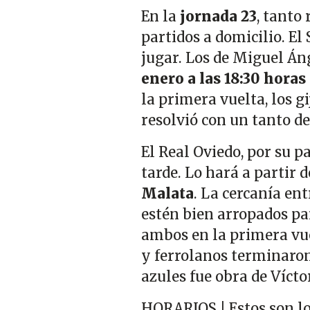
En la
jornada 23
, tanto
partidos a domicilio. El
jugar. Los de Miguel Án
enero a las 18:30 horas
la primera vuelta, los g
resolvió con un tanto de
El Real Oviedo, por su p
tarde. Lo hará a partir d
Malata
. La cercanía en
estén bien arropados pa
ambos en la primera vue
y ferrolanos terminaron 
azules fue obra de Víct
HORARIOS | Estos son lo