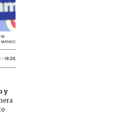
TO:
S MANSO
 - 18:26
o y
imera
to