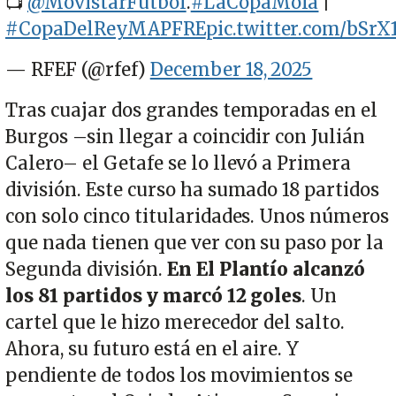
📺
@MovistarFutbol
.
#LaCopaMola
|
#CopaDelReyMAPFRE
pic.twitter.com/bSr
— RFEF (@rfef)
December 18, 2025
Tras cuajar dos grandes temporadas en el
Burgos –sin llegar a coincidir con Julián
Calero– el Getafe se lo llevó a Primera
división. Este curso ha sumado 18 partidos
con solo cinco titularidades. Unos números
que nada tienen que ver con su paso por la
Segunda división.
En El Plantío alcanzó
los 81 partidos y marcó 12 goles
. Un
cartel que le hizo merecedor del salto.
Ahora, su futuro está en el aire. Y
pendiente de todos los movimientos se