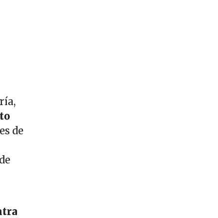
ría,
to
es de
 de
ntra