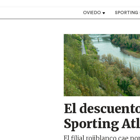
Top navigation
OVIEDO
SPORTING
Image
El descuent
Sporting Atl
El filial rojiblanco cae 