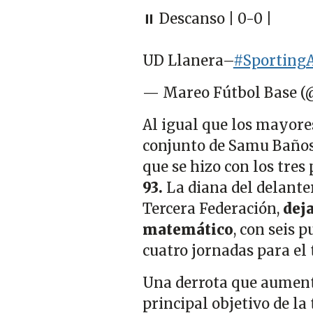
⏸️ Descanso | 0-0 |
UD Llanera–
#SportingA
— Mareo Fútbol Base 
Al igual que los mayores,
conjunto de Samu Baños h
que se hizo con los tres
93.
La diana del delante
Tercera Federación,
deja
matemático
, con seis 
cuatro jornadas para el
Una derrota que aumenta
principal objetivo de l