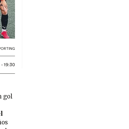
PORTING
- 19:30
n gol
l
l
ños