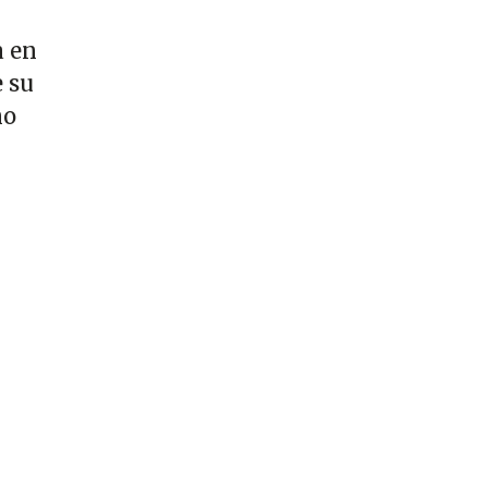
a en
e su
no