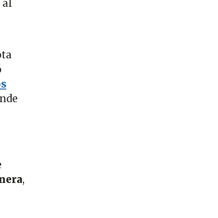
 al
ota
ó
os
onde
e
nera
,