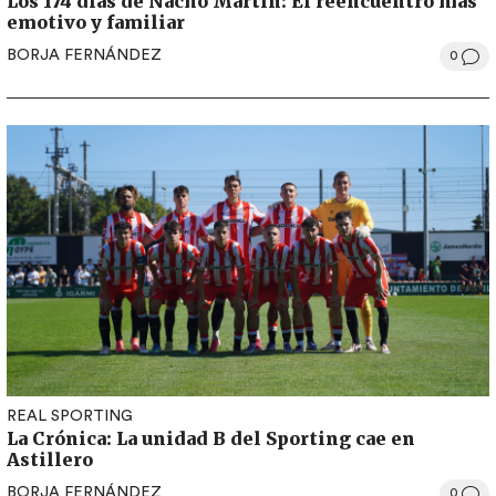
Los 174 días de Nacho Martín: El reencuentro más
emotivo y familiar
BORJA FERNÁNDEZ
0
REAL SPORTING
La Crónica: La unidad B del Sporting cae en
Astillero
BORJA FERNÁNDEZ
0