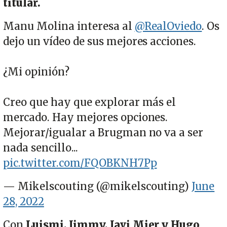
titular.
Manu Molina interesa al
@RealOviedo
. Os
dejo un vídeo de sus mejores acciones.
¿Mi opinión?
Creo que hay que explorar más el
mercado. Hay mejores opciones.
Mejorar/igualar a Brugman no va a ser
nada sencillo...
pic.twitter.com/FQOBKNH7Pp
— Mikelscouting (@mikelscouting)
June
28, 2022
Con
Luismi, Jimmy, Javi Mier y Hugo