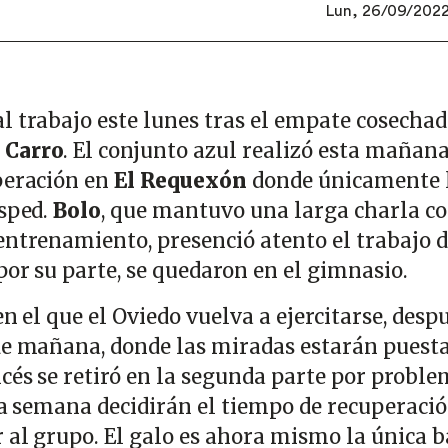
Lun, 26/09/2022 
l trabajo este lunes tras el empate cosecha
 Carro
. El conjunto azul realizó esta mañana
peración en
El Requexón
donde únicamente 
ésped.
Bolo
, que mantuvo una larga charla c
entrenamiento, presenció atento el trabajo d
por su parte, se quedaron en el gimnasio.
en el que el Oviedo vuelva a ejercitarse, desp
de mañana, donde las miradas estarán puest
ancés se retiró en la segunda parte por probl
sta semana decidirán el tiempo de recuperaci
 al grupo. El galo es ahora mismo la única b