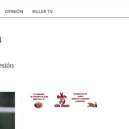
OPINIÓN
KILLER TV
a
esión
Image