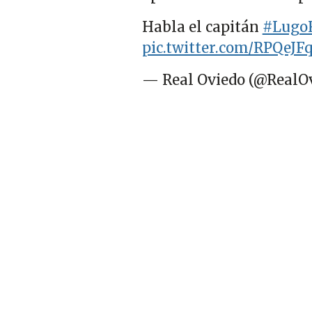
Habla el capitán
#Lugo
pic.twitter.com/RPQeJF
— Real Oviedo (@RealO