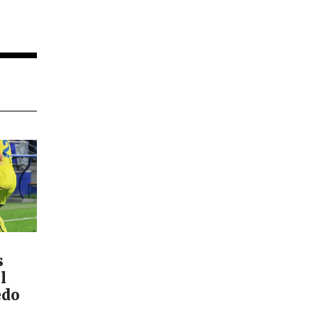
s
l
edo