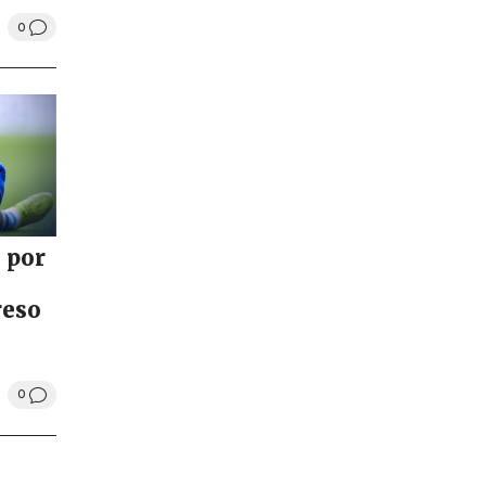
0
 por
reso
0