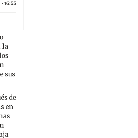
- 16:55
do
 la
los
on
e sus
ués de
as en
emas
ón
aja