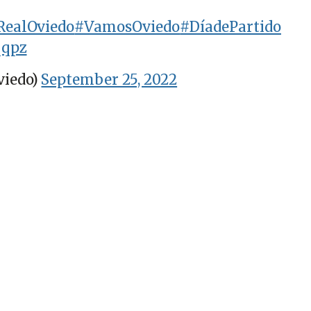
RealOviedo
#VamosOviedo
#DíadePartido
qqpz
viedo)
September 25, 2022