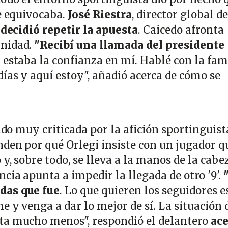
Se equivocaba.
José Riestra
, director global de
,
decidió repetir la apuesta
. Caicedo afronta
nidad.
"Recibí una llamada del presidente
 estaba la confianza en mí. Hablé con la fami
ías y aquí estoy", añadió acerca de cómo se
sido muy criticada por la afición sportinguist
nden por qué Orlegi insiste con un jugador q
y, sobre todo, se lleva a la manos de la cabe
cia apunta a impedir la llegada de otro '9'.
das que fue
. Lo que quieren los seguidores e
e y venga a dar lo mejor de sí. La situación 
ta mucho menos", respondió el delantero
ace