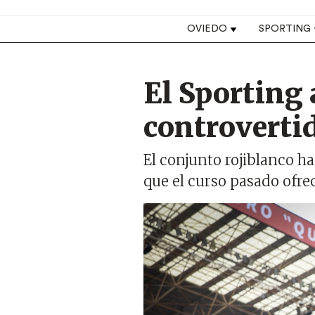
Top navigation
OVIEDO
SPORTING
El Sporting
controverti
El conjunto rojiblanco ha
que el curso pasado ofr
Imagen