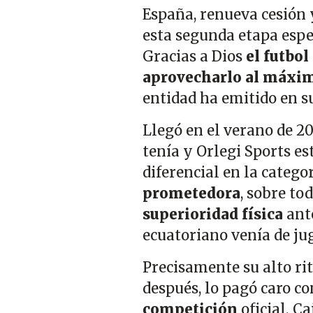
España, renueva cesión y
esta segunda etapa espe
Gracias a Dios
el futbol
aprovecharlo al máxi
entidad ha emitido en su
Llegó en el verano de 2
tenía y Orlegi Sports es
diferencial en la categor
prometedora
, sobre to
superioridad física
ante
ecuatoriano venía de ju
Precisamente su alto ri
después, lo pagó caro c
competición
oficial. C