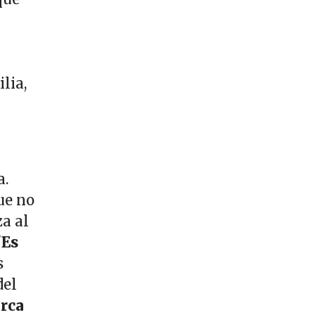
lia,
a.
ue no
za al
"Es
s
del
rca