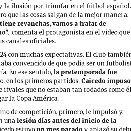
 la ilusión por triunfar en el fútbol español
ro que las cosas salgan de la mejor manera.
 tiene revanchas, vamos a tratar de
mo
", comenta el protagonista en el vídeo que
s canales oficiales.
024 con muchas expectativas. El club también
taba convencido de que podía ser un futbolis
ía. En ese sentido,
la pretemporada fue
do, en los primeros partidos.
Caicedo impuso
 rivales que no estaban tan rodados como él
gar la Copa América.
tmo de competición, primero, le impulsó y,
on una
lesión
días antes del inicio de la
aicedo estuvo
un mes parado
y aplazó su deb