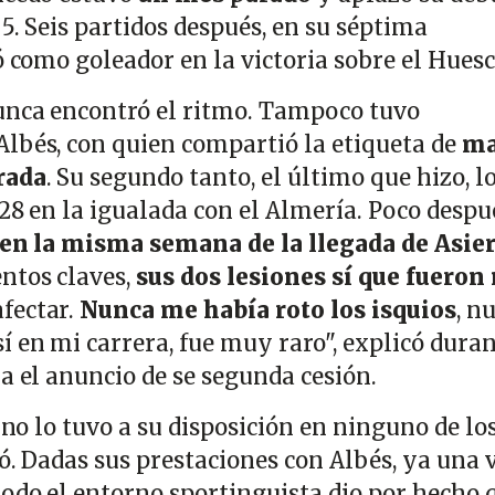
 5. Seis partidos después, en su séptima
ó como goleador en la victoria sobre el Huesc
unca encontró el ritmo. Tampoco tuvo
lbés, con quien compartió la etiqueta de
ma
rada
. Su segundo tanto, el último que hizo, l
28 en la igualada con el Almería. Poco despu
en la misma semana de la llegada de Asie
ntos claves,
sus dos lesiones sí que fuero
fectar.
Nunca me había roto los isquios
, n
 en mi carrera, fue muy raro", explicó duran
a el anuncio de se segunda cesión.
o no lo tuvo a su disposición en ninguno de lo
ó. Dadas sus prestaciones con Albés, ya una 
todo el entorno sportinguista dio por hecho 