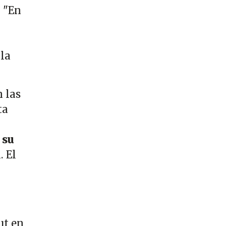
. "En
 la
 las
ta
 su
. El
ut en