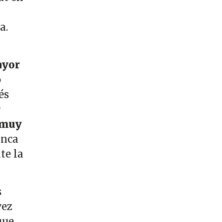
a.
yor
o
és
r
n muy
unca
te la
s
vez
que