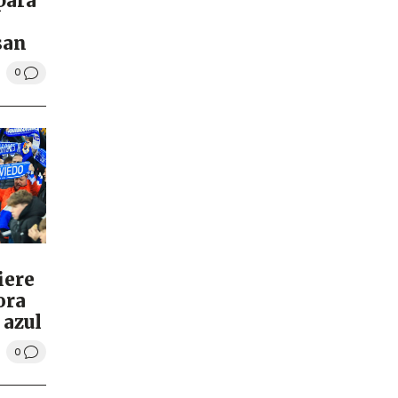
 para
san
0
iere
ora
 azul
0