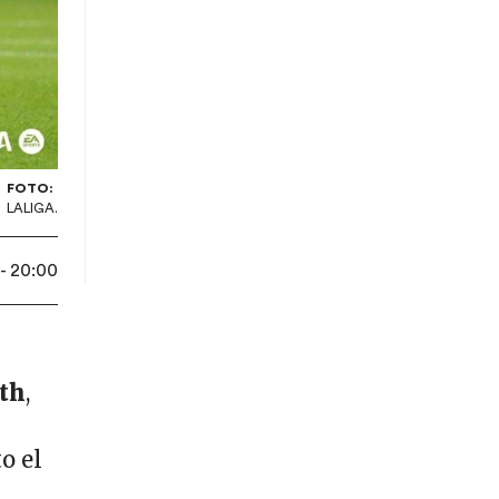
FOTO:
LALIGA.
- 20:00
ith
,
o el