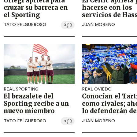
Orlegi aprieta para
El Celtic aprieta
cruzar su barrera en
hacerse con los
el Sporting
servicios de Has
TATO FELGUEROSO
JUAN MORENO
0
REAL SPORTING
REAL OVIEDO
El brazalete del
Conocían el Tart
Sporting recibe a un
como rivales; ah
nuevo miembro
lo defenderán de
TATO FELGUEROSO
JUAN MORENO
0