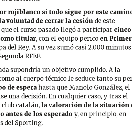
or rojiblanco si todo sigue por este camin
l
a voluntad de cerrar la cesión
de este
 que el curso pasado llegó a participar
cinco
 como titular
, con el equipo perico
en Primer
opa del Rey. A su vez sumó casi 2.000 minutos
 Segunda RFEF.
gada supondría un objetivo cumplido. A la
 como al cuerpo técnico le seduce tanto su per
po de espera
hasta que Manolo González, el
e una decisión. En cualquier caso, y tras el
 club catalán,
la valoración de la situación 
to antes de los esperado
y, en principio, en
s del Sporting.