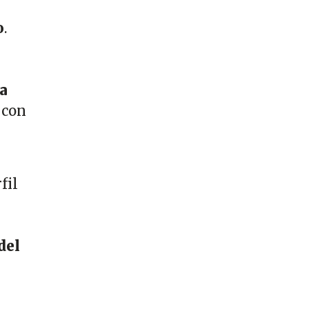
o
.
a
 con
fil
del