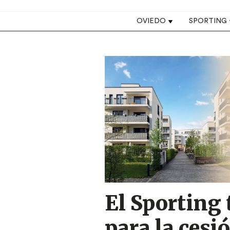
Top navigation
OVIEDO
SPORTING
Image
El Sporting 
para la cesi