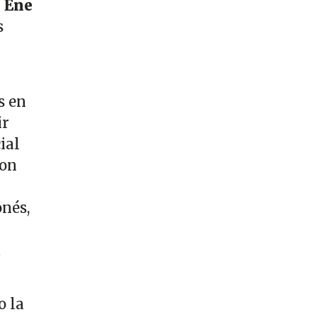
l
Ene
s
s en
ir
ial
con
onés,
a
o la