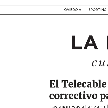
Top navigation
OVIEDO
SPORTING
Image
El Telecable
correctivo p
Las gijonesas afianzan e