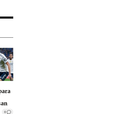
 para
san
0