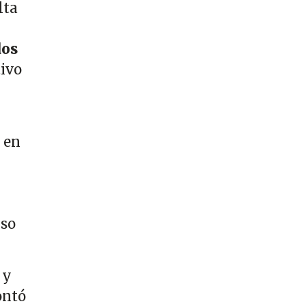
lta
dos
tivo
 en
nso
 y
ntó