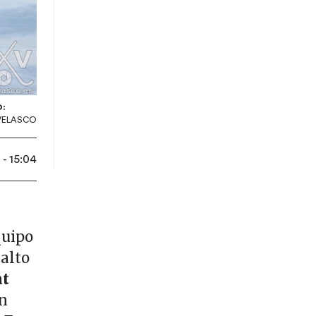
:
 VELASCO
 - 15:04
quipo
 alto
nt
en