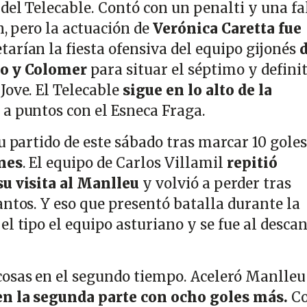
del Telecable. Contó con un penalti y una fa
n, pero la actuación de
Verónica Caretta fue
tarían la fiesta ofensiva del equipo gijonés
ro y Colomer
para situar el séptimo y defini
Jove. El Telecable
sigue en lo alto de la
a puntos con el Esneca Fraga.
u partido de este sábado tras marcar 10 goles
nes
. El equipo de Carlos Villamil
repitió
su visita al Manlleu
y volvió a perder tras
antos. Y eso que presentó batalla durante la
l tipo el equipo asturiano y se fue al desca
osas en el segundo tiempo. Aceleró Manlleu
en la segunda parte con ocho goles más.
Co