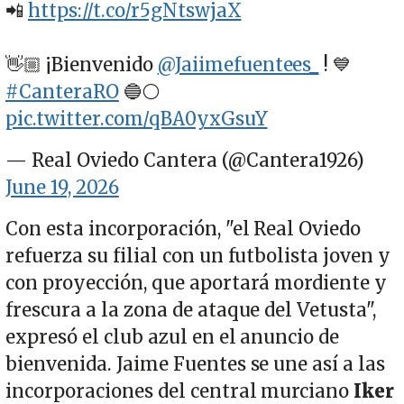
📲
https://t.co/r5gNtswjaX
👋🏼 ¡Bienvenido
@Jaiimefuentees_
! 💙
#CanteraRO
🔵⚪
pic.twitter.com/qBA0yxGsuY
— Real Oviedo Cantera (@Cantera1926)
June 19, 2026
Con esta incorporación, "el Real Oviedo
refuerza su filial con un futbolista joven y
con proyección, que aportará mordiente y
frescura a la zona de ataque del Vetusta",
expresó el club azul en el anuncio de
bienvenida. Jaime Fuentes se une así a las
incorporaciones del central murciano
Iker