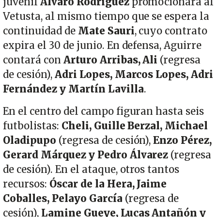
juvenil
Álvaro Rodríguez
promocionará al
Vetusta, al mismo tiempo que se espera la
continuidad de
Mate Sauri
, cuyo contrato
expira el 30 de junio. En defensa, Aguirre
contará con
Arturo Arribas, Ali
(regresa
de cesión),
Adri Lopes, Marcos Lopes, Adri
Fernández y Martín Lavilla
.
En el centro del campo figuran hasta seis
futbolistas:
Cheli, Guille Berzal, Michael
Oladipupo
(regresa de cesión),
Enzo Pérez,
Gerard Márquez y Pedro Álvarez
(regresa
de cesión). En el ataque, otros tantos
recursos:
Óscar de la Hera, Jaime
Coballes, Pelayo García
(regresa de
cesión),
Lamine Gueye, Lucas Antañón y