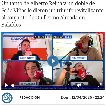
Un tanto de Alberto Reina y un doble de
Fede Viñas le dieron un triunfo revitalizante
al conjunto de Guillermo Almada en
Balaídos
Play
03:52
Play
Mute
Ent
full
Dom, 12/04/2026 - 22:24
REDACCIÓN