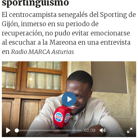
sportinguismo
El centrocampista senegalés del Sporting de
Gijón, inmerso en su periodo de
recuperación, no pudo evitar emocionarse
al escuchar a la Mareona en una entrevista
en
Radio MARCA Asturias
Play
02:09
Play
Mute
Ent