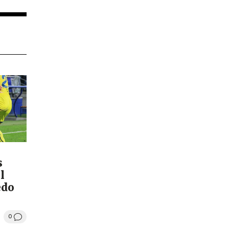
s
l
edo
0