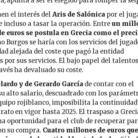
a, apunta a ser el elegido para romper la se
en el interés del
Aris de Salónica
por el jug
 incluso a tasar la operación. Entre
un mill
e euros se postula en Grecia como el prec
o Burgos se haría con los servicios del jugad
ad alejada del coste que pagó la entidad
s por sus servicios. El bajo papel del talento
avés ha devaluado su coste.
lardo y de Gerardo García
de contar con el
su alto salario, descuadrado con los parámet
equipo rojiblanco, imposibilita la continuidad
ato en vigor hasta 2025. El traspaso a Greci
 oportunidad para el club de recuperar par
con su compra.
Cuatro millones de euros qu