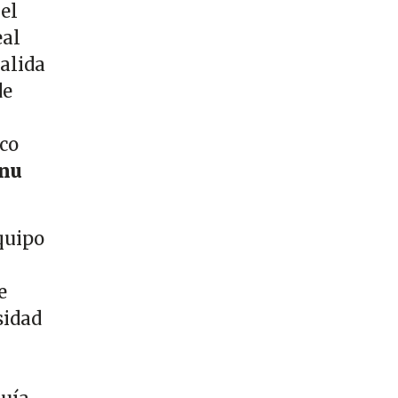
el
eal
salida
de
nco
nu
equipo
e
sidad