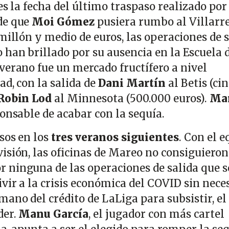
es la fecha del último traspaso realizado por 
de que
Moi Gómez
pusiera rumbo al Villarr
millón y medio de euros, las operaciones de 
 han brillado por su ausencia en la Escuela 
verano fue un mercado fructífero a nivel
d, con la salida de
Dani Martín
al Betis (ci
Robin Lod
al Minnesota (500.000 euros).
Ma
onsable de acabar con la sequía.
sos en los
tres veranos siguientes
. Con el 
isión, las oficinas de Mareo no consiguieron
ninguna de las operaciones de salida que s
vir a la crisis económica del COVID sin nece
ano del crédito de LaLiga para subsistir, el
der.
Manu García
, el jugador con más cartel