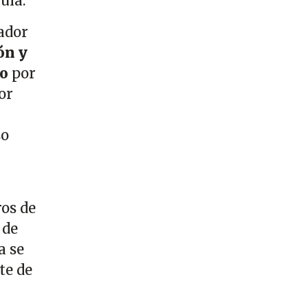
quía.
ador
ón y
io
por
or
so
ros de
 de
a se
te de
e