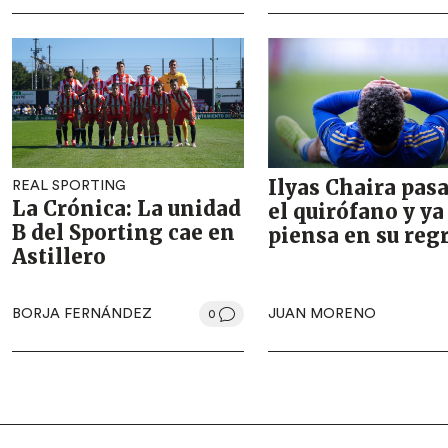
Ilyas Chaira pasa
REAL SPORTING
La Crónica: La unidad
el quirófano y ya
B del Sporting cae en
piensa en su reg
Astillero
BORJA FERNÁNDEZ
JUAN MORENO
0