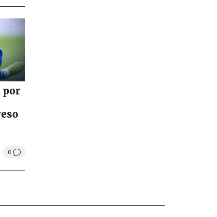
 por
reso
0