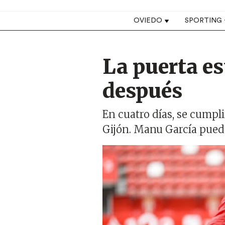
Top navigation
OVIEDO
SPORTING
La puerta es
después
En cuatro días, se cumpli
Gijón. Manu García pued
Imagen