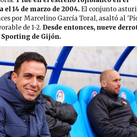
oria.
Y fue en el estreno rojiblanco en el
a el 14 de marzo de 2004.
El conjunto astur
ces por Marcelino García Toral, asaltó al 'Pí
vorable de 1-2.
Desde entonces, nueve derro
 Sporting de Gijón.