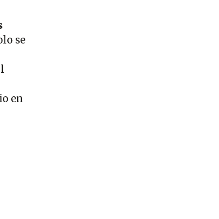
s
olo se
l
io en