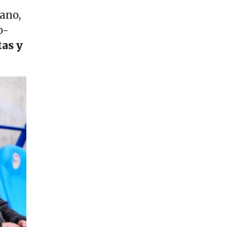
iano,
o-
tas y