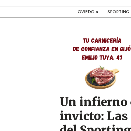
Top navigation
OVIEDO
SPORTING
Image
Un infierno
invicto: Las
del Sportin