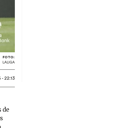
FOTO:
LALIGA
- 22:13
s de
s
o