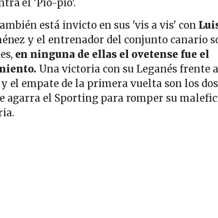
tra el 'Pío-pío'.
ambién está invicto en sus 'vis a vis' con
Lui
ménez y el entrenador del conjunto canario s
es,
en ninguna de ellas el ovetense fue el
miento.
Una victoria con su Leganés frente a
 y el empate de la primera vuelta son los dos
se agarra el Sporting para romper su malefic
ia.