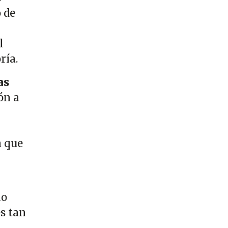
 de
l
ría.
as
ón a
a que
io
és tan