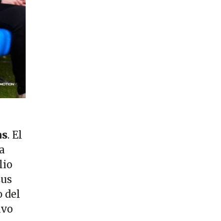
as
. El
a
lio
sus
 del
ivo