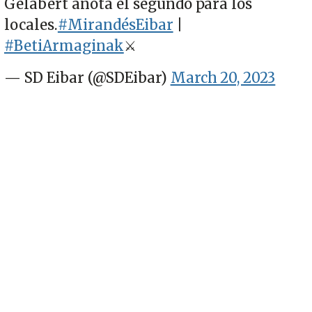
Gelabert anota el segundo para los
locales.
#MirandésEibar
|
#BetiArmaginak
⚔️
— SD Eibar (@SDEibar)
March 20, 2023