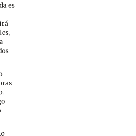
da es
irá
es,
a
dos
o
oras
o.
go
o
lo