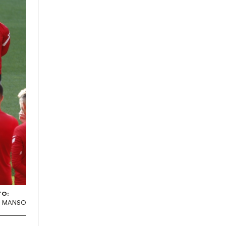
TO:
S MANSO