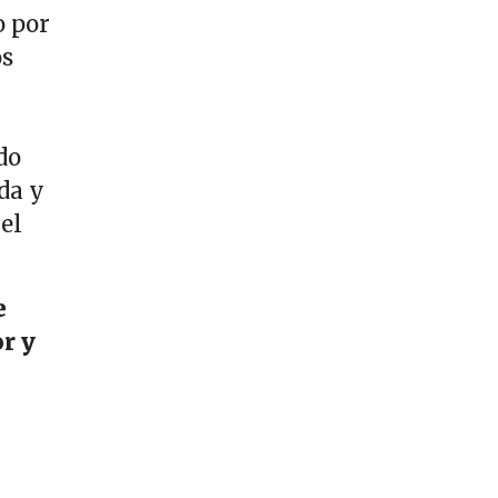
o por
os
do
da y
el
e
or y