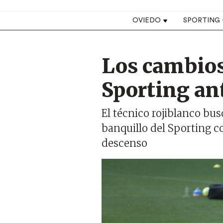
Top navigation
OVIEDO
SPORTING
Los cambios 
Sporting an
El técnico rojiblanco bu
banquillo del Sporting co
descenso
Imagen