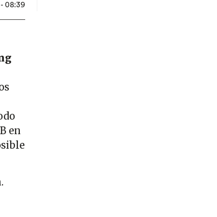
- 08:39
ng
os
odo
 B en
sible
.